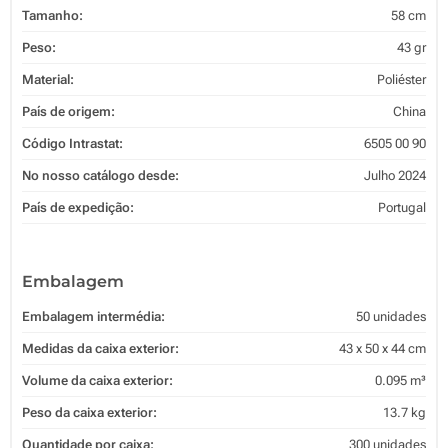
Tamanho:
58 cm
Peso:
43 gr
Material:
Poliéster
País de origem:
China
Código Intrastat:
6505 00 90
No nosso catálogo desde:
Julho 2024
País de expedição:
Portugal
Embalagem
Embalagem intermédia:
50 unidades
Medidas da caixa exterior:
43 x 50 x 44 cm
Volume da caixa exterior:
0.095 m³
Peso da caixa exterior:
13.7 kg
Quantidade por caixa:
300 unidades