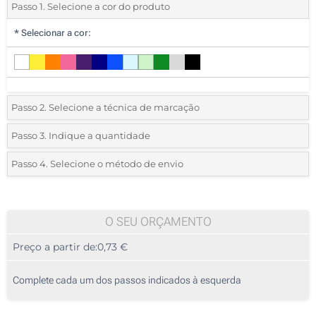
Passo 1. Selecione a cor do produto
*
Selecionar a cor:
Passo 2. Selecione a técnica de marcação
*
Selecione o tipo de marcação e as cores do logotipo:
Passo 3. Indique a quantidade
*
Quantidade mínima:
25
Passo 4. Selecione o método de envio
1 Cor (Na frente)
Quantidade
Standard
Preço/Unidade
2 Cores (Na frente)
25
O SEU ORÇAMENTO
3 Cores (Na frente)
Preço a partir de:
0,73 €
50
4 Cores (Na frente)
125
Complete cada um dos passos indicados à esquerda
Sem impressão
250