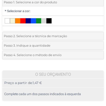
Passo 1. Selecione a cor do produto
*
Selecionar a cor:
Passo 2. Selecione a técnica de marcação
*
Selecione o tipo de marcação e as cores do logotipo:
Passo 3. Indique a quantidade
*
Quantidade mínima:
25
Passo 4. Selecione o método de envio
1 Cor (Na frente)
Quantidade
Standard
Preço/Unidade
2 Cores (Na frente)
25
O SEU ORÇAMENTO
3 Cores (Na frente)
Preço a partir de:
1,47 €
50
4 Cores (Na frente)
125
Complete cada um dos passos indicados à esquerda
Sem impressão
250