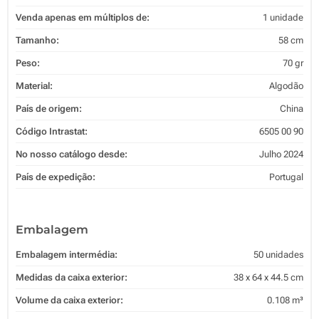
Venda apenas em múltiplos de:
1 unidade
Tamanho:
58 cm
Peso:
70 gr
Material:
Algodão
País de origem:
China
Código Intrastat:
6505 00 90
No nosso catálogo desde:
Julho 2024
País de expedição:
Portugal
Embalagem
Embalagem intermédia:
50 unidades
Medidas da caixa exterior:
38 x 64 x 44.5 cm
Volume da caixa exterior:
0.108 m³