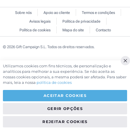
Sobre nós
Apoio ao cliente
Termos e condições
Avisos legais
Política de privacidade
Política de cookies
Mapa do site
Contacto
© 2026 Gift Campaign S.L. Todos os direitos reservados.
Utilizamos cookies com fins técnicos, de personalização e
Cl
analíticos para melhorar a sua experiência. Se não aceita as
Co
nossas cookies opcionais, a mesma poderá ser afetada. Para saber
Ba
mais, leia a nossa
política de cookies
ACEITAR COOKIES
GERIR OPÇÕES
REJEITAR COOKIES