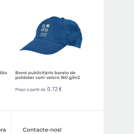
dão
Boné publicitário barato de
Boné de algodão
poliéster com velcro 160 g/m2
detalhe preto na v
0,72 €
1,5
Preço a partir de:
Preço a partir de:
ra
Contacte-nos!