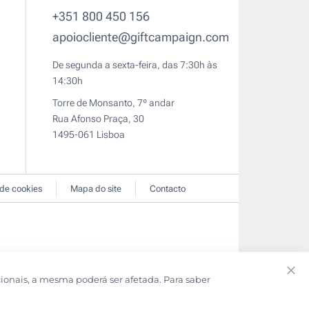
+351 800 450 156
apoiocliente@giftcampaign.com
De segunda a sexta-feira, das 7:30h às
14:30h
Torre de Monsanto, 7º andar
Rua Afonso Praça, 30
1495-061 Lisboa
 de cookies
Mapa do site
Contacto
cionais, a mesma poderá ser afetada. Para saber
Clo
Coo