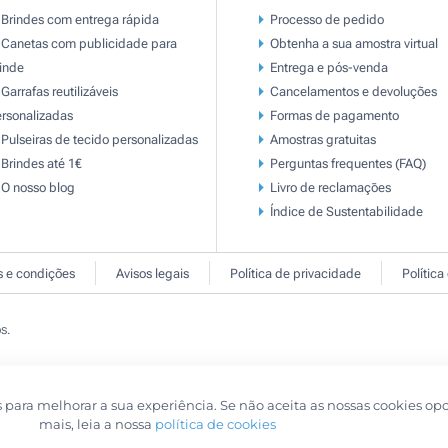
Brindes com entrega rápida
Processo de pedido
Canetas com publicidade para
Obtenha a sua amostra virtual
inde
Entrega e pós-venda
Garrafas reutilizáveis
Cancelamentos e devoluções
rsonalizadas
Formas de pagamento
Pulseiras de tecido personalizadas
Amostras gratuitas
Brindes até 1€
Perguntas frequentes (FAQ)
O nosso blog
Livro de reclamaçōes
Índice de Sustentabilidade
 e condições
Avisos legais
Política de privacidade
Política
s.
s para melhorar a sua experiência. Se não aceita as nossas cookies op
mais, leia a nossa
política de cookies