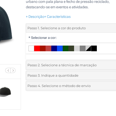
urbano com pala plana e fecho de pressão reciclado,
destacando-se em eventos e atividades.
+ Descrição
+ Características
Passo 1. Selecione a cor do produto
*
Selecionar a cor:
Passo 2. Selecione a técnica de marcação
*
Selecione o tipo de marcação e as cores do logotipo:
Passo 3. Indique a quantidade
*
Quantidade mínima:
5
Passo 4. Selecione o método de envio
1 Cor (Parte superior)
Quantidade
Standard
Preço/Unidade
2 Cores (Parte superior)
5
3 Cores (Parte superior)