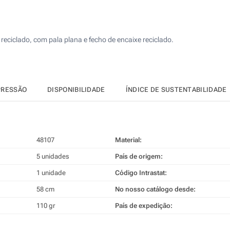
10
4 Cores (Parte superior)
25
Sem impressão
 reciclado, com pala plana e fecho de encaixe reciclado.
50
100
Atualizar
Outra :
PRESSÃO
DISPONIBILIDADE
ÍNDICE DE SUSTENTABILIDADE
48107
Material:
5 unidades
País de origem:
1 unidade
Código Intrastat:
58 cm
No nosso catálogo desde:
110 gr
País de expedição: