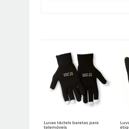
Luvas tácteis baratas para
Luva
telemóveis
etiq