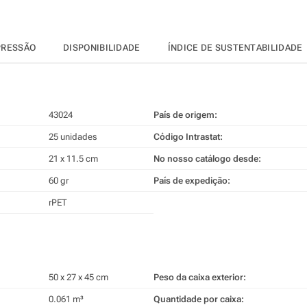
PRESSÃO
DISPONIBILIDADE
ÍNDICE DE SUSTENTABILIDADE
43024
País de origem:
25 unidades
Código Intrastat:
21 x 11.5 cm
No nosso catálogo desde:
60 gr
País de expedição:
rPET
50 x 27 x 45 cm
Peso da caixa exterior:
0.061 m³
Quantidade por caixa: