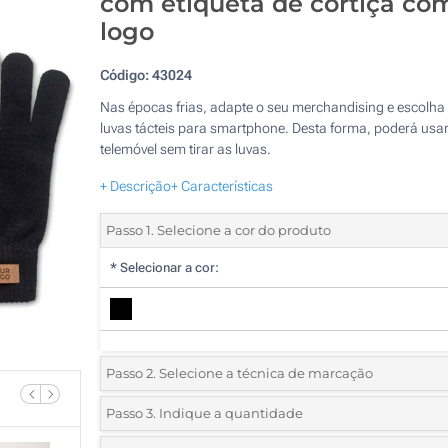
com etiqueta de cortiça co
logo
Código:
43024
Nas épocas frias, adapte o seu merchandising e escolha
luvas tácteis para smartphone. Desta forma, poderá usar
telemóvel sem tirar as luvas.
+ Descrição
+ Características
Passo 1. Selecione a cor do produto
*
Selecionar a cor:
Passo 2. Selecione a técnica de marcação
*
Selecione o tipo de marcação e as cores do logotipo:
Passo 3. Indique a quantidade