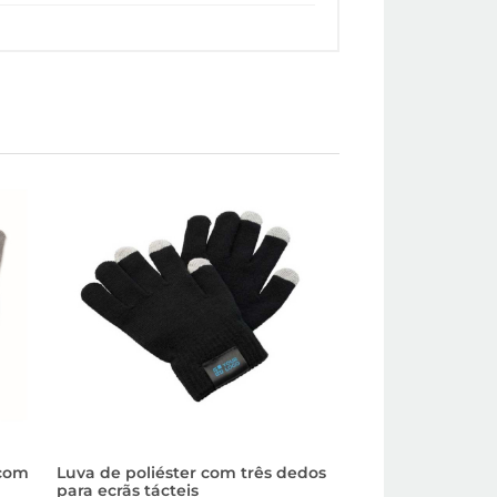
 com
Luva de poliéster com três dedos
Luvas táteis para
para ecrãs tácteis
poliéster RPET m