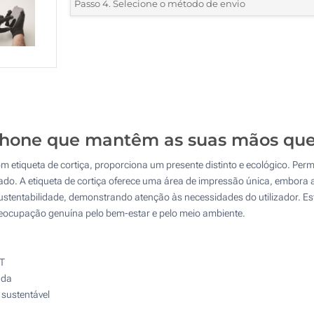
*
Quantidade mínima:
25
Passo 4. Selecione o método de envio
Bordado (Na luva)
Quantidade
Standard
Preço/Unidade
Gravação a laser (Na etiqueta, da luva)
25
Sem impressão
50
125
tphone que mantêm as suas mãos que
250
om etiqueta de cortiça, proporciona um presente distinto e ecológico. Per
500
ciado. A etiqueta de cortiça oferece uma área de impressão única, embor
sustentabilidade, demonstrando atenção às necessidades do utilizador. 
Atualizar
Outra :
reocupação genuína pelo bem-estar e pelo meio ambiente.
ET
ada
 sustentável