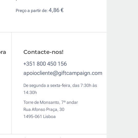
único
4,86 €
Preço a partir de:
0,9
Preço a partir de:
ra
Contacte-nos!
+351 800 450 156
apoiocliente@giftcampaign.com
De segunda a sexta-feira, das 7:30h às
14:30h
Torre de Monsanto, 7º andar
Rua Afonso Praça, 30
1495-061 Lisboa