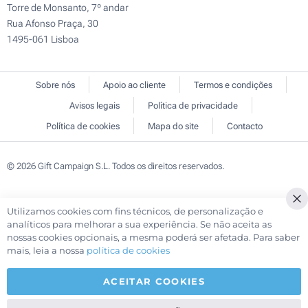
Torre de Monsanto, 7º andar
Rua Afonso Praça, 30
1495-061 Lisboa
Sobre nós
Apoio ao cliente
Termos e condições
Avisos legais
Política de privacidade
Política de cookies
Mapa do site
Contacto
© 2026 Gift Campaign S.L. Todos os direitos reservados.
Utilizamos cookies com fins técnicos, de personalização e
Cl
analíticos para melhorar a sua experiência. Se não aceita as
Co
nossas cookies opcionais, a mesma poderá ser afetada. Para saber
Ba
mais, leia a nossa
política de cookies
ACEITAR COOKIES