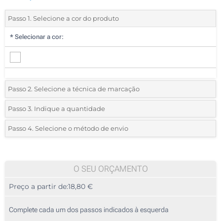
Passo 1. Selecione a cor do produto
*
Selecionar a cor:
Passo 2. Selecione a técnica de marcação
*
Selecione o tipo de marcação e as cores do logotipo:
Passo 3. Indique a quantidade
*
Pedido mínimo 10 (total de pedido)
Passo 4. Selecione o método de envio
Transferência digital a cores (Num lado)
Standard
Deve selecionar uma cor para ver as quantidades e tamanhos
Sem impressão
disponíveis.
O SEU ORÇAMENTO
Preço a partir de:
18,80 €
Calcular preço
Complete cada um dos passos indicados à esquerda