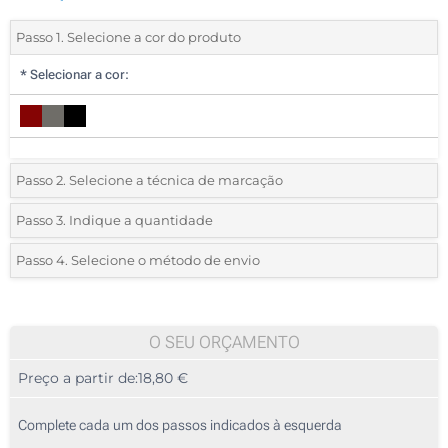
Passo 1. Selecione a cor do produto
*
Selecionar a cor:
Passo 2. Selecione a técnica de marcação
*
Selecione o tipo de marcação e as cores do logotipo:
Passo 3. Indique a quantidade
*
Pedido mínimo 10 (total de pedido)
Passo 4. Selecione o método de envio
Transferência digital a cores (Em um lado, em uma sapatilha)
Standard
Deve selecionar uma cor para ver as quantidades e tamanhos
Sem impressão
disponíveis.
O SEU ORÇAMENTO
Preço a partir de:
18,80 €
Calcular preço
Complete cada um dos passos indicados à esquerda