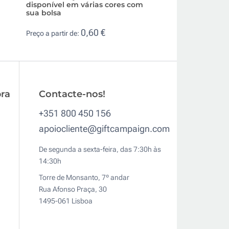
disponível em várias cores com
design monocrom
sua bolsa
personalizar
0,60 €
0,7
Preço a partir de:
Preço a partir de:
ra
Contacte-nos!
+351 800 450 156
apoiocliente@giftcampaign.com
De segunda a sexta-feira, das 7:30h às
14:30h
Torre de Monsanto, 7º andar
Rua Afonso Praça, 30
1495-061 Lisboa