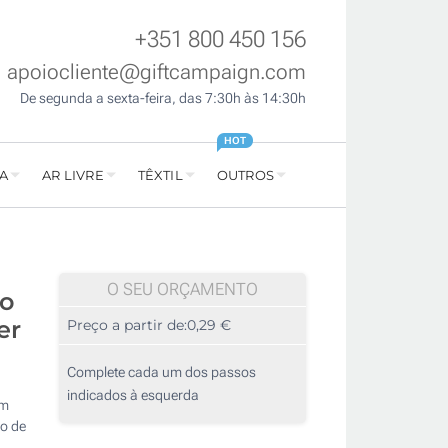
+351 800 450 156
apoiocliente@giftcampaign.com
De segunda a sexta-feira, das 7:30h às 14:30h
HOT
A
AR LIVRE
TÊXTIL
OUTROS
O SEU ORÇAMENTO
to
er
Preço a partir de:
0,29 €
Complete cada um dos passos
indicados à esquerda
om
go de