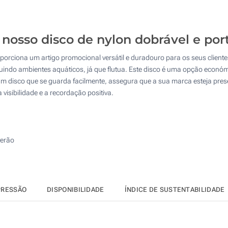
250
Transferência digital a cores (Num lado)
500
nosso disco de nylon dobrável e port
Sem impressão
1000
oporciona um artigo promocional versátil e duradouro para os seus cliente
Atualizar
Outra :
ncluindo ambientes aquáticos, já que flutua. Este disco é uma opção econ
 um disco que se guarda facilmente, assegura que a sua marca esteja pre
visibilidade e a recordação positiva.
verão
PRESSÃO
DISPONIBILIDADE
ÍNDICE DE SUSTENTABILIDADE