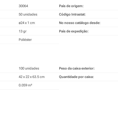
30064
País de origem:
50 unidades
Código Intrastat:
ø24 x 1 cm
No nosso catálogo desde:
13 gr
País de expedição:
Poliéster
100 unidades
Peso da caixa exterior:
42 x 22 x 63.5 cm
Quantidade por caixa:
0.059 m³