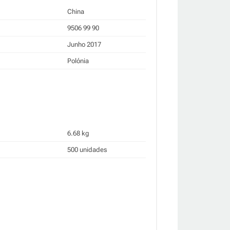
China
9506 99 90
Junho 2017
Polónia
6.68 kg
500 unidades