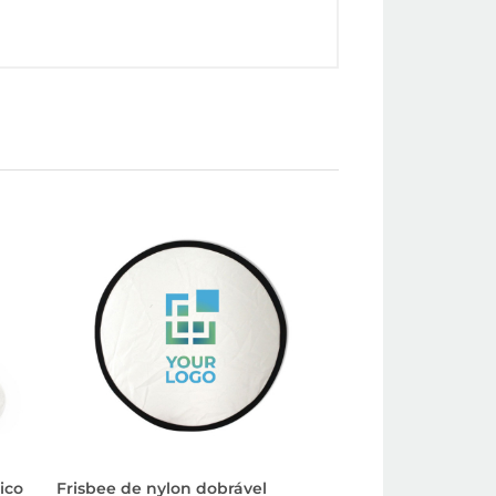
ico
Frisbee de nylon dobrável
Clássico frisbee d