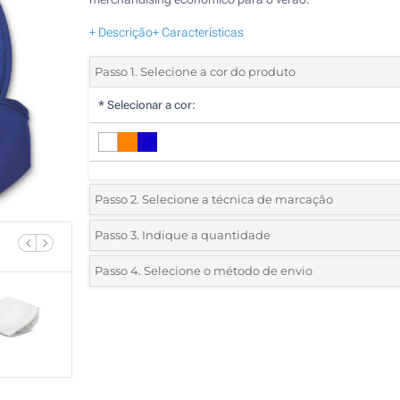
+ Descrição
+ Características
Passo 1. Selecione a cor do produto
*
Selecionar a cor:
Passo 2. Selecione a técnica de marcação
*
Selecione o tipo de marcação e as cores do logotipo:
Passo 3. Indique a quantidade
*
Quantidade mínima:
50
Passo 4. Selecione o método de envio
1 Cor (Num lado)
Quantidade
Standard
Preço/Unidade
2 Cores (Num lado)
50
3 Cores (Num lado)
100
4 Cores (Num lado)