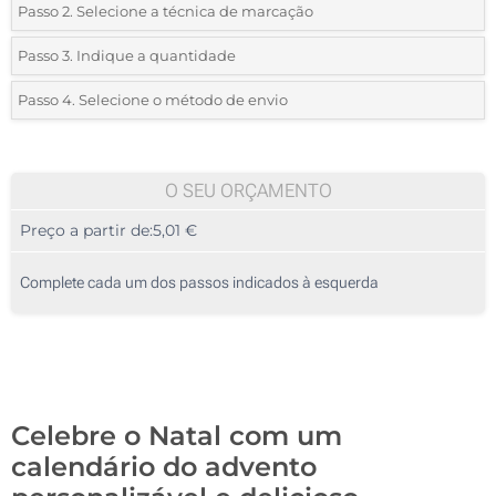
Passo 2. Selecione a técnica de marcação
*
Selecione o tipo de marcação e as cores do logotipo:
Passo 3. Indique a quantidade
*
Quantidade mínima:
100
Passo 4. Selecione o método de envio
Impressão digital a cores (Ambos os lados)
Quantidade
Standard
Preço/Unidade
100
O SEU ORÇAMENTO
Preço a partir de:
5,01 €
200
500
Complete cada um dos passos indicados à esquerda
1000
2000
Atualizar
Outra :
Celebre o Natal com um
calendário do advento