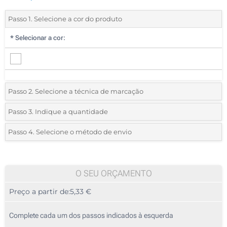
Passo 1. Selecione a cor do produto
*
Selecionar a cor:
Passo 2. Selecione a técnica de marcação
*
Selecione o tipo de marcação e as cores do logotipo:
Passo 3. Indique a quantidade
*
Quantidade mínima:
100
Passo 4. Selecione o método de envio
Impressão digital a cores (Na caixa)
Quantidade
Standard
Preço/Unidade
100
O SEU ORÇAMENTO
Preço a partir de:
5,33 €
200
500
Complete cada um dos passos indicados à esquerda