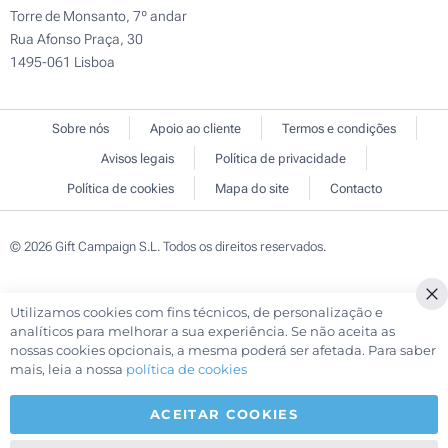
Torre de Monsanto, 7º andar
Rua Afonso Praça, 30
1495-061 Lisboa
Sobre nós
Apoio ao cliente
Termos e condições
Avisos legais
Política de privacidade
Política de cookies
Mapa do site
Contacto
© 2026 Gift Campaign S.L. Todos os direitos reservados.
Utilizamos cookies com fins técnicos, de personalização e
Cl
analíticos para melhorar a sua experiência. Se não aceita as
Co
nossas cookies opcionais, a mesma poderá ser afetada. Para saber
Ba
mais, leia a nossa
política de cookies
ACEITAR COOKIES