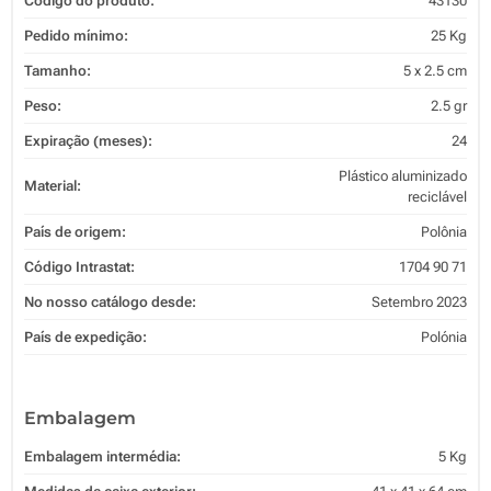
Código do produto:
43130
Pedido mínimo:
25 Kg
Tamanho:
5 x 2.5 cm
Peso:
2.5 gr
Expiração (meses):
24
Plástico aluminizado
Material:
reciclável
País de origem:
Polônia
Código Intrastat:
1704 90 71
No nosso catálogo desde:
Setembro 2023
País de expedição:
Polónia
Embalagem
Embalagem intermédia:
5 Kg