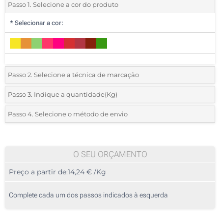
Passo 1. Selecione a cor do produto
*
Selecionar a cor:
Passo 2. Selecione a técnica de marcação
*
Selecione o tipo de marcação e as cores do logotipo:
Passo 3. Indique a quantidade(Kg)
*
Quantidade mínima:
25
Passo 4. Selecione o método de envio
1 Cor (Embalagem)
Quantidade
Standard
Preço/Unidade
2 Cores (Embalagem)
25 Kg
O SEU ORÇAMENTO
3 Cores (Embalagem)
Preço a partir de:
14,24 € /Kg
50 Kg
4 Cores (Embalagem)
125 Kg
Complete cada um dos passos indicados à esquerda
Impressão digital a cores (Embalagem)
250 Kg