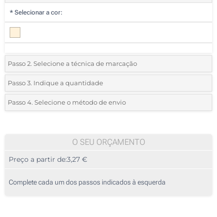
*
Selecionar a cor:
Passo 2. Selecione a técnica de marcação
*
Selecione o tipo de marcação e as cores do logotipo:
Passo 3. Indique a quantidade
*
Quantidade mínima:
10
Passo 4. Selecione o método de envio
1 Cor (Parte superior)
Quantidade
Standard
Preço/Unidade
Gravação a laser (Parte superior)
10
O SEU ORÇAMENTO
Sem impressão
Preço a partir de:
3,27 €
20
50
Complete cada um dos passos indicados à esquerda
100