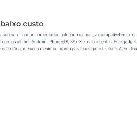
125
Impressão digital a cores (Parte superior)
250
baixo custo
Sem impressão
500
ado para ligar ao computador, colocar o dispositivo compatível em cima
Atualizar
Outra :
l com os últimos Android, iPhone® 8, 8S e X e mais recentes. Este gadget 
ecretária, mesa ou mesinha, pronto para carregar o telefone. Além disso,