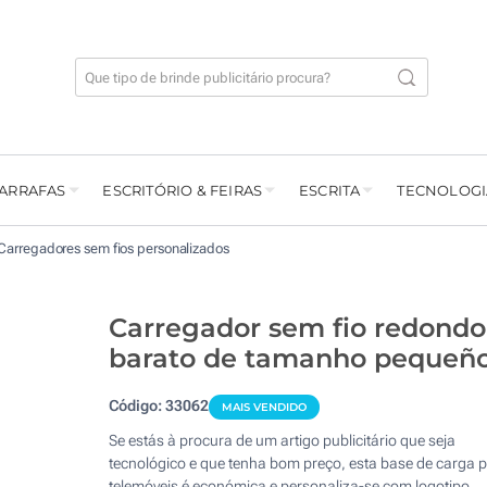
GARRAFAS
ESCRITÓRIO & FEIRAS
ESCRITA
TECNOLOGI
Carregadores sem fios personalizados
Carregador sem fio redondo
barato de tamanho pequeñ
Código:
33062
MAIS VENDIDO
Se estás à procura de um artigo publicitário que seja
tecnológico e que tenha bom preço, esta base de carga 
telemóveis é económica e personaliza-se com logotipo.