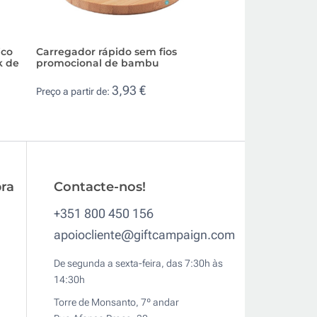
ico
Carregador rápido sem fios
Carregador sem f
k de
promocional de bambu
personalizado d
magnético
3,93 €
Preço a partir de:
10,
Preço a partir de:
ra
Contacte-nos!
+351 800 450 156
apoiocliente@giftcampaign.com
De segunda a sexta-feira, das 7:30h às
14:30h
Torre de Monsanto, 7º andar