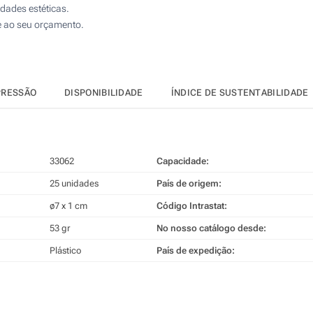
idades estéticas.
e ao seu orçamento.
PRESSÃO
DISPONIBILIDADE
ÍNDICE DE SUSTENTABILIDADE
33062
Capacidade:
25 unidades
País de origem:
ø7 x 1 cm
Código Intrastat:
53 gr
No nosso catálogo desde:
Plástico
País de expedição: