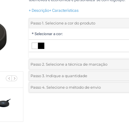
+ Descrição
+ Características
Passo 1. Selecione a cor do produto
*
Selecionar a cor:
Passo 2. Selecione a técnica de marcação
*
Selecione o tipo de marcação e as cores do logotipo:
Passo 3. Indique a quantidade
*
Quantidade mínima:
25
Passo 4. Selecione o método de envio
1 Cor (Parte superior)
Quantidade
Standard
Preço/Unidade
2 Cores (Parte superior)
25
3 Cores (Parte superior)
50
4 Cores (Parte superior)