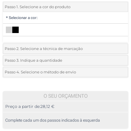
Passo 1. Selecione a cor do produto
*
Selecionar a cor:
Passo 2. Selecione a técnica de marcação
*
Selecione o tipo de marcação e as cores do logotipo:
Passo 3. Indique a quantidade
*
Quantidade mínima:
5
Passo 4. Selecione o método de envio
1 Cor (Atrás)
Quantidade
Standard
Preço/Unidade
2 Cores (Atrás)
5
O SEU ORÇAMENTO
3 Cores (Atrás)
Preço a partir de:
28,12 €
10
4 Cores (Atrás)
25
Complete cada um dos passos indicados à esquerda
Impressão digital a cores (Atrás)
50