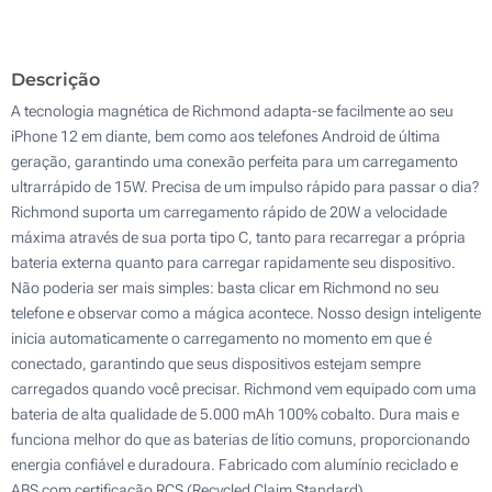
Gravação a laser (Atrás)
100
Descrição
Sem impressão
Atualizar
Outra :
A tecnologia magnética de Richmond adapta-se facilmente ao seu
iPhone 12 em diante, bem como aos telefones Android de última
geração, garantindo uma conexão perfeita para um carregamento
ultrarrápido de 15W. Precisa de um impulso rápido para passar o dia?
Richmond suporta um carregamento rápido de 20W a velocidade
máxima através de sua porta tipo C, tanto para recarregar a própria
bateria externa quanto para carregar rapidamente seu dispositivo.
Não poderia ser mais simples: basta clicar em Richmond no seu
telefone e observar como a mágica acontece. Nosso design inteligente
inicia automaticamente o carregamento no momento em que é
conectado, garantindo que seus dispositivos estejam sempre
carregados quando você precisar. Richmond vem equipado com uma
bateria de alta qualidade de 5.000 mAh 100% cobalto. Dura mais e
funciona melhor do que as baterias de lítio comuns, proporcionando
energia confiável e duradoura. Fabricado com alumínio reciclado e
ABS com certificação RCS (Recycled Claim Standard).