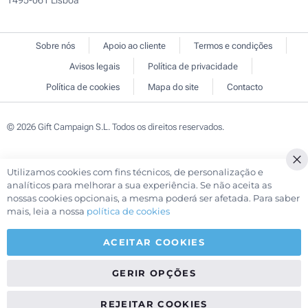
1495-061 Lisboa
Sobre nós
Apoio ao cliente
Termos e condições
Avisos legais
Política de privacidade
Política de cookies
Mapa do site
Contacto
© 2026 Gift Campaign S.L. Todos os direitos reservados.
Utilizamos cookies com fins técnicos, de personalização e
Cl
analíticos para melhorar a sua experiência. Se não aceita as
Co
nossas cookies opcionais, a mesma poderá ser afetada. Para saber
Ba
mais, leia a nossa
política de cookies
ACEITAR COOKIES
GERIR OPÇÕES
REJEITAR COOKIES