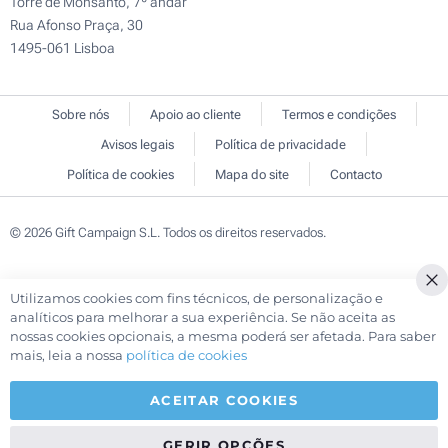
Torre de Monsanto, 7º andar
Rua Afonso Praça, 30
1495-061 Lisboa
Sobre nós
Apoio ao cliente
Termos e condições
Avisos legais
Política de privacidade
Política de cookies
Mapa do site
Contacto
© 2026 Gift Campaign S.L. Todos os direitos reservados.
Utilizamos cookies com fins técnicos, de personalização e
Cl
analíticos para melhorar a sua experiência. Se não aceita as
Co
nossas cookies opcionais, a mesma poderá ser afetada. Para saber
Ba
mais, leia a nossa
política de cookies
ACEITAR COOKIES
GERIR OPÇÕES