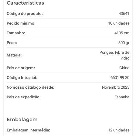
Características
Código do produto:
43641
Pedido mínimo:
10 unidades
Tamanho:
ø105 cm
Peso:
300 gr
Pongee, Fibra de
Material:
vidro
País de origem:
China
Código Intrastat:
6601 99 20
No nosso catálogo desde:
Novembro 2023
País de expedição:
Espanha
Embalagem
Embalagem intermédia:
12 unidades