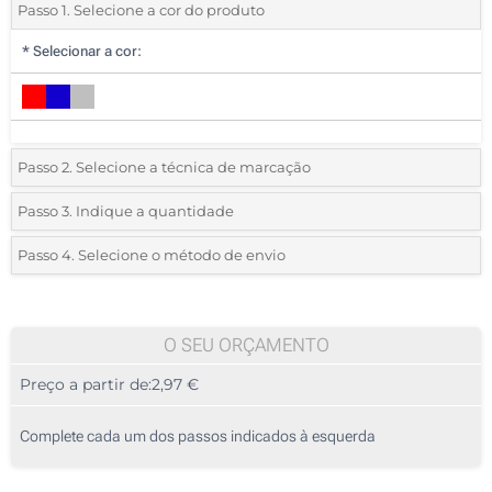
Passo 1. Selecione a cor do produto
*
Selecionar a cor:
Passo 2. Selecione a técnica de marcação
*
Selecione o tipo de marcação e as cores do logotipo:
Passo 3. Indique a quantidade
*
Quantidade mínima:
10
Passo 4. Selecione o método de envio
1 Cor (Parte superior)
Quantidade
Standard
Preço/Unidade
Impressão digital a cores (Parte superior)
10
O SEU ORÇAMENTO
Sem impressão
Preço a partir de:
2,97 €
20
50
Complete cada um dos passos indicados à esquerda
100