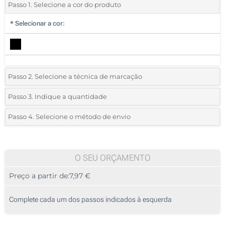
Passo 1. Selecione a cor do produto
*
Selecionar a cor:
Passo 2. Selecione a técnica de marcação
*
Selecione o tipo de marcação e as cores do logotipo:
Passo 3. Indique a quantidade
*
Quantidade mínima:
5
Passo 4. Selecione o método de envio
1 Cor (Parte superior)
Quantidade
Standard
Preço/Unidade
2 Cores (Parte superior)
5
O SEU ORÇAMENTO
3 Cores (Parte superior)
Preço a partir de:
7,97 €
10
4 Cores (Parte superior)
25
Complete cada um dos passos indicados à esquerda
Transferência digital a cores (Parte superior)
50