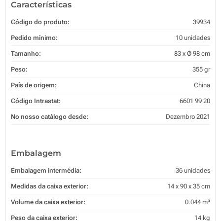
Características
Código do produto:
39934
Pedido mínimo:
10 unidades
Tamanho:
83 x Ø 98 cm
Peso:
355 gr
País de origem:
China
Código Intrastat:
6601 99 20
No nosso catálogo desde:
Dezembro 2021
Embalagem
Embalagem intermédia:
36 unidades
Medidas da caixa exterior:
14 x 90 x 35 cm
Volume da caixa exterior:
0.044 m³
Peso da caixa exterior:
14 kg