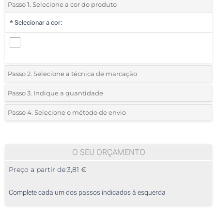
Passo 1. Selecione a cor do produto
*
Selecionar a cor:
Passo 2. Selecione a técnica de marcação
*
Selecione o tipo de marcação e as cores do logotipo:
Passo 3. Indique a quantidade
*
Quantidade mínima:
10
Passo 4. Selecione o método de envio
1 Cor (No cabo)
Quantidade
Standard
Preço/Unidade
2 Cores (No cabo)
10
O SEU ORÇAMENTO
3 Cores (No cabo)
Preço a partir de:
3,81 €
20
4 Cores (No cabo)
50
Complete cada um dos passos indicados à esquerda
Sem impressão
100