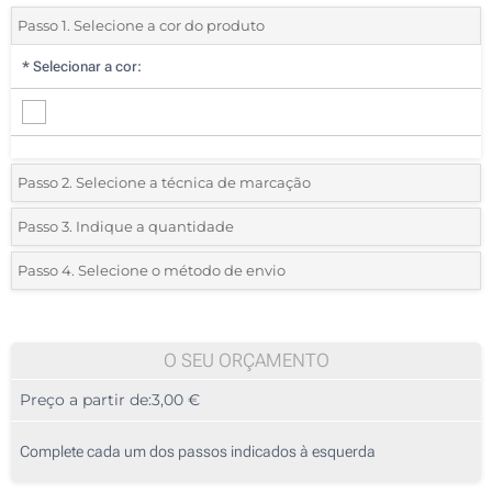
Passo 1. Selecione a cor do produto
*
Selecionar a cor:
Passo 2. Selecione a técnica de marcação
*
Selecione o tipo de marcação e as cores do logotipo:
Passo 3. Indique a quantidade
*
Quantidade mínima:
10
Passo 4. Selecione o método de envio
1 Cor (No sweatshirt)
Quantidade
Standard
Preço/Unidade
2 Cores (No sweatshirt)
10
O SEU ORÇAMENTO
3 Cores (No sweatshirt)
Preço a partir de:
3,00 €
20
4 Cores (No sweatshirt)
50
Complete cada um dos passos indicados à esquerda
Transferência digital a cores (No sweatshirt)
100