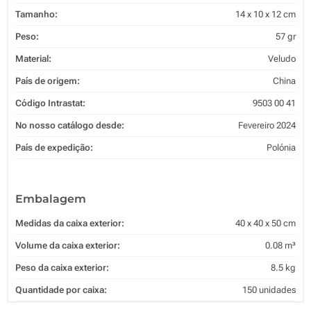
Tamanho:
14 x 10 x 12 cm
Peso:
57 gr
Material:
Veludo
País de origem:
China
Código Intrastat:
9503 00 41
No nosso catálogo desde:
Fevereiro 2024
País de expedição:
Polónia
Embalagem
Medidas da caixa exterior:
40 x 40 x 50 cm
Volume da caixa exterior:
0.08 m³
Peso da caixa exterior:
8.5 kg
Quantidade por caixa:
150 unidades