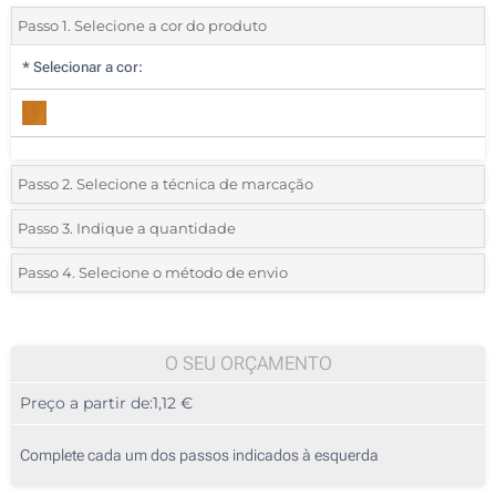
Passo 1. Selecione a cor do produto
*
Selecionar a cor:
Passo 2. Selecione a técnica de marcação
*
Selecione o tipo de marcação e as cores do logotipo:
Passo 3. Indique a quantidade
*
Quantidade mínima:
25
Passo 4. Selecione o método de envio
1 Cor (Capa)
Quantidade
Standard
Preço/Unidade
2 Cores (Capa)
25
O SEU ORÇAMENTO
3 Cores (Capa)
Preço a partir de:
1,12 €
50
4 Cores (Capa)
125
Complete cada um dos passos indicados à esquerda
Transferência digital a cores (Capa)
250