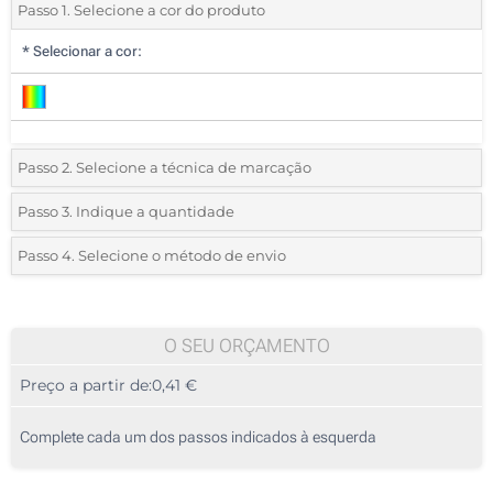
Passo 1. Selecione a cor do produto
*
Selecionar a cor:
Passo 2. Selecione a técnica de marcação
*
Selecione o tipo de marcação e as cores do logotipo:
Passo 3. Indique a quantidade
*
Quantidade mínima:
250
Passo 4. Selecione o método de envio
Etiqueta digital a cores (Num lado)
Quantidade
Standard
Preço/Unidade
Sem impressão
250
O SEU ORÇAMENTO
Preço a partir de:
0,41 €
500
1250
Complete cada um dos passos indicados à esquerda
2500