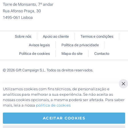
Torre de Monsanto, 7º andar
Rua Afonso Praça, 30
1495-061 Lisboa
Sobre nós
Apoio ao cliente
Termos e condições
Avisos legais
Política de privacidade
Política de cookies
Mapa do site
Contacto
© 2026 Gift Campaign S.L. Todos os direitos reservados.
Utilizamos cookies com fins técnicos, de personalização e
Cl
analíticos para melhorar a sua experiência. Se não aceita as
Co
nossas cookies opcionais, a mesma poderá ser afetada. Para saber
Ba
mais, leia a nossa
política de cookies
ACEITAR COOKIES