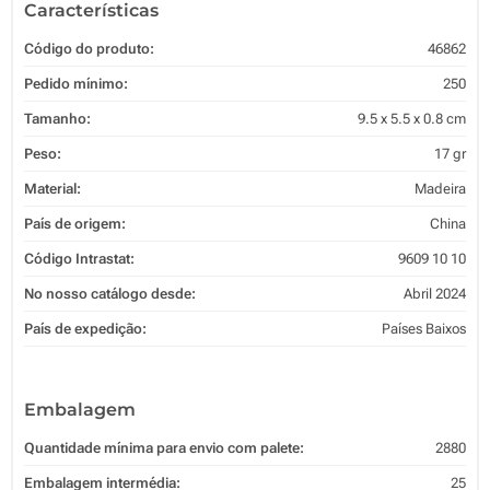
Características
Código do produto:
46862
Pedido mínimo:
250
Tamanho:
9.5 x 5.5 x 0.8 cm
Peso:
17 gr
Material:
Madeira
País de origem:
China
Código Intrastat:
9609 10 10
No nosso catálogo desde:
Abril 2024
País de expedição:
Países Baixos
Embalagem
Quantidade mínima para envio com palete:
2880
Embalagem intermédia:
25