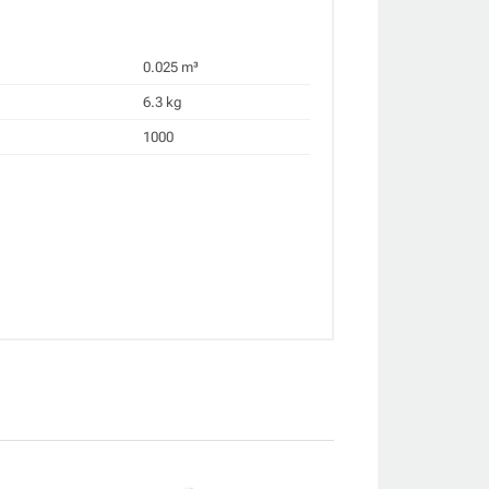
0.025 m³
6.3 kg
1000