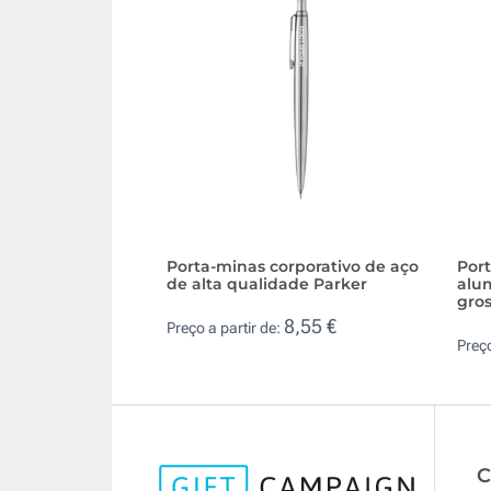
Porta-minas corporativo de aço
Port
de alta qualidade Parker
alu
gro
8,55 €
Preço a partir de:
Preço
C