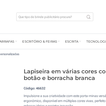
GARRAFAS
ESCRITÓRIO & FEIRAS
ESCRITA
TECNOLOGI
personalizadas
Lapiseira em várias cores c
botão e borracha branca
Código:
46632
Impulsione a sua criatividade com este porta-minas versát
ergonómico, disponível em múltiplas cores vivas, perfeito
esboçar ideias e projetar inovação.