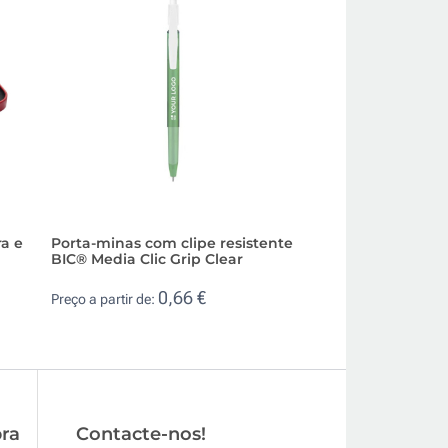
ra e
Porta-minas com clipe resistente
Caneta de alumín
BIC® Media Clic Grip Clear
de tinta e 1 porta
0,66 €
3,0
Preço a partir de:
Preço a partir de:
ra
Contacte-nos!