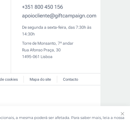
+351 800 450 156
apoiocliente@giftcampaign.com
De segunda a sexta-feira, das 7:30h às
14:30h
Torre de Monsanto, 7º andar
Rua Afonso Praça, 30
1495-061 Lisboa
 de cookies
Mapa do site
Contacto
pcionais, a mesma poderá ser afetada. Para saber mais, leia a nossa
Clo
Coo