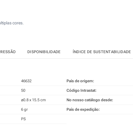
250
Sem impressão
500
tiplas cores.
1000
Atualizar
Outra :
PRESSÃO
DISPONIBILIDADE
ÍNDICE DE SUSTENTABILIDADE
46632
País de origem:
50
Código Intrastat:
ø0.8 x 15.5 cm
No nosso catálogo desde:
6 gr
País de expedição:
PS