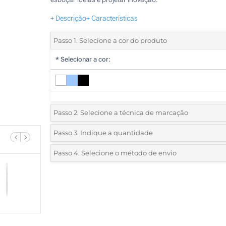
+ Descrição
+ Características
Passo 1. Selecione a cor do produto
*
Selecionar a cor:
Passo 2. Selecione a técnica de marcação
*
Selecione o tipo de marcação e as cores do logotipo:
Passo 3. Indique a quantidade
*
Quantidade mínima:
50
Passo 4. Selecione o método de envio
1 Cor (No corpo)
Quantidade
Standard
Preço/Unidade
2 Cores (No corpo)
50
3 Cores (No corpo)
100
4 Cores (No corpo)