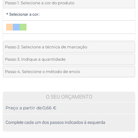
Passo 1. Selecione a cor do produto
*
Selecionar a cor:
Passo 2. Selecione a técnica de marcação
*
Selecione o tipo de marcação e as cores do logotipo:
Passo 3. Indique a quantidade
*
Quantidade mínima:
500
Passo 4. Selecione o método de envio
1 Cor (No corpo)
Quantidade
Standard
Preço/Unidade
2 Cores (No corpo)
500
O SEU ORÇAMENTO
3 Cores (No corpo)
Preço a partir de:
0,66 €
1000
4 Cores (No corpo)
2500
Complete cada um dos passos indicados à esquerda
Impressão digital (Circular)
5000