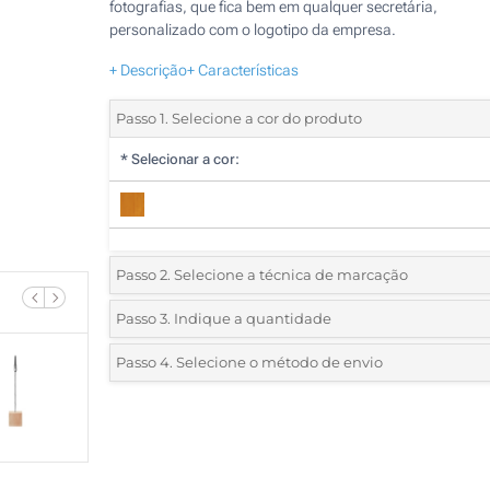
fotografias, que fica bem em qualquer secretária,
personalizado com o logotipo da empresa.
+ Descrição
+ Características
Passo 1. Selecione a cor do produto
*
Selecionar a cor:
Passo 2. Selecione a técnica de marcação
*
Selecione o tipo de marcação e as cores do logotipo:
Passo 3. Indique a quantidade
*
Quantidade mínima:
25
Passo 4. Selecione o método de envio
1 Cor (Num lado)
Quantidade
Standard
Preço/Unidade
2 Cores (Num lado)
25
3 Cores (Num lado)