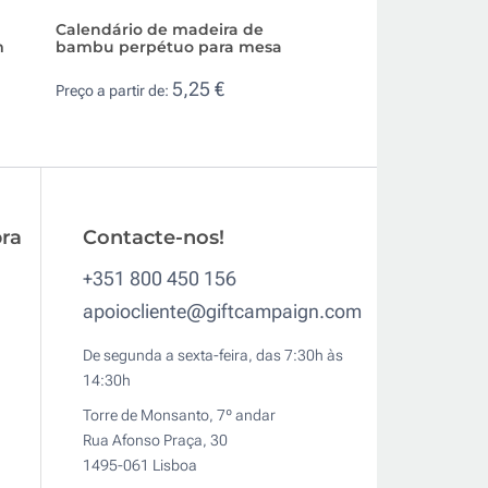
Calendário de madeira de
Suporte para cane
m
bambu perpétuo para mesa
de madeira com 
5,25 €
8,6
Preço a partir de:
Preço a partir de:
ra
Contacte-nos!
+351 800 450 156
apoiocliente@giftcampaign.com
De segunda a sexta-feira, das 7:30h às
14:30h
Torre de Monsanto, 7º andar
Rua Afonso Praça, 30
1495-061 Lisboa