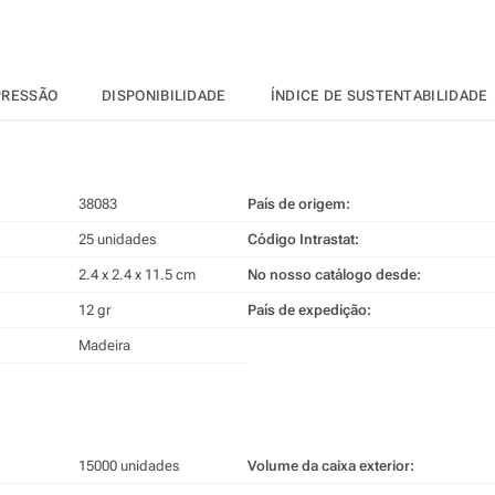
PRESSÃO
DISPONIBILIDADE
ÍNDICE DE SUSTENTABILIDADE
38083
País de origem:
25 unidades
Código Intrastat:
2.4 x 2.4 x 11.5 cm
No nosso catálogo desde:
12 gr
País de expedição:
Madeira
15000 unidades
Volume da caixa exterior: