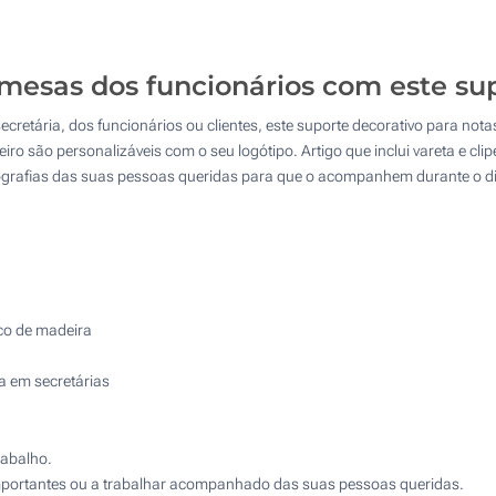
50
4 Cores (Num lado)
125
Gravação a laser (Num lado)
mesas dos funcionários com este su
250
secretária, dos funcionários ou clientes, este suporte decorativo para not
Sem impressão
500
ro são personalizáveis com o seu logótipo. Artigo que inclui vareta e cli
tografias das suas pessoas queridas para que o acompanhem durante o di
Atualizar
Outra :
oco de madeira
ha em secretárias
rabalho.
 importantes ou a trabalhar acompanhado das suas pessoas queridas.