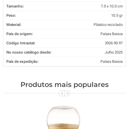
Tamanho:
7.0 x 10.0 cm
Peso:
10.5 gr
Material:
Plástico reciclado
País de origem:
Países Baixos
Código Intrastat:
3926 90 97
No nosso catálogo desde:
Julho 2025
País de expedição:
Países Baixos
Produtos mais populares