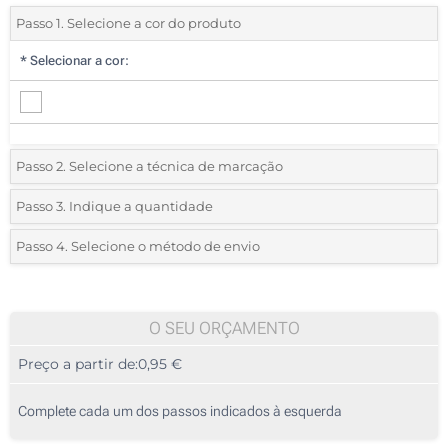
Passo 1. Selecione a cor do produto
*
Selecionar a cor:
Passo 2. Selecione a técnica de marcação
*
Selecione o tipo de marcação e as cores do logotipo:
Passo 3. Indique a quantidade
*
Quantidade mínima:
25
Passo 4. Selecione o método de envio
Impressão digital a cores (Num lado)
Quantidade
Standard
Preço/Unidade
Sem impressão
25
O SEU ORÇAMENTO
Preço a partir de:
0,95 €
50
125
Complete cada um dos passos indicados à esquerda
250