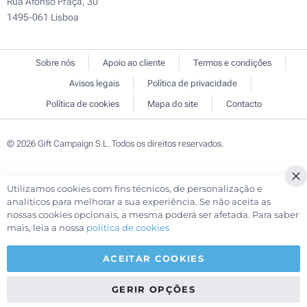
Rua Afonso Praça, 30
1495-061 Lisboa
Sobre nós
Apoio ao cliente
Termos e condições
Avisos legais
Política de privacidade
Política de cookies
Mapa do site
Contacto
© 2026 Gift Campaign S.L. Todos os direitos reservados.
Utilizamos cookies com fins técnicos, de personalização e
Cl
analíticos para melhorar a sua experiência. Se não aceita as
Co
nossas cookies opcionais, a mesma poderá ser afetada. Para saber
Ba
mais, leia a nossa
política de cookies
ACEITAR COOKIES
GERIR OPÇÕES