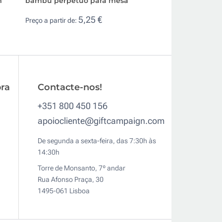
m
bambu perpétuo para mesa
de madeira com 
5,25 €
8,6
Preço a partir de:
Preço a partir de:
ra
Contacte-nos!
+351 800 450 156
apoiocliente@giftcampaign.com
De segunda a sexta-feira, das 7:30h às
14:30h
Torre de Monsanto, 7º andar
Rua Afonso Praça, 30
1495-061 Lisboa