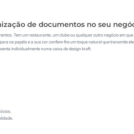
250
500
nização de documentos no seu negóc
1000
os. Tem um restaurante, um clube ou qualquer outro negócio em que de
Atualizar
Outra :
para os papéis e a sua cor confere-lhe um toque natural que transmite e
esenta individualmente numa caixa de design kraft.
ócios.
lidade.