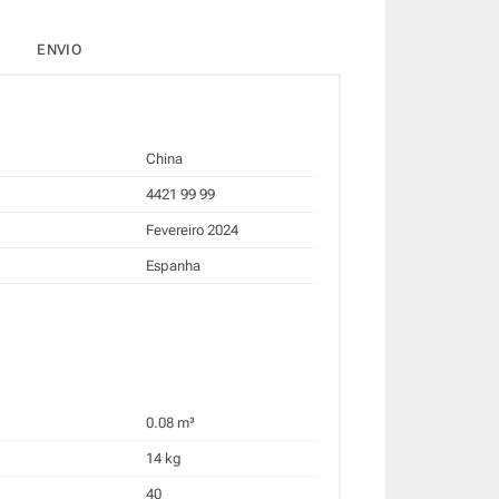
ENVIO
China
4421 99 99
Fevereiro 2024
Espanha
0.08 m³
14 kg
40