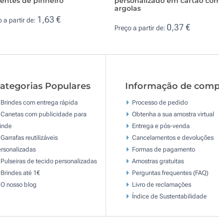
entes de pinheiro
personalizado em cartão co
argolas
1,63 €
 a partir de:
0,37 €
Preço a partir de:
ategorias Populares
Informação de comp
Brindes com entrega rápida
Processo de pedido
Canetas com publicidade para
Obtenha a sua amostra virtual
inde
Entrega e pós-venda
Garrafas reutilizáveis
Cancelamentos e devoluções
rsonalizadas
Formas de pagamento
Pulseiras de tecido personalizadas
Amostras gratuitas
Brindes até 1€
Perguntas frequentes (FAQ)
O nosso blog
Livro de reclamaçōes
Índice de Sustentabilidade