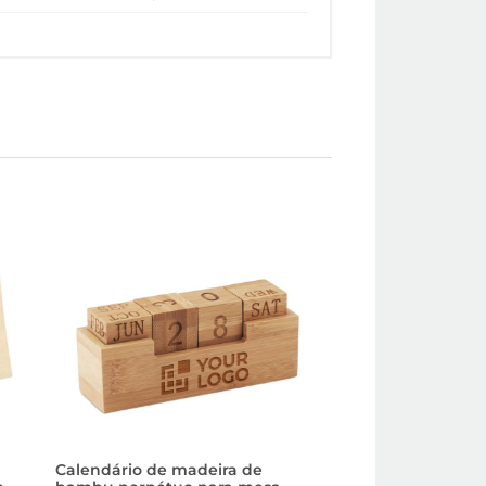
Calendário de madeira de
Suporte para cane