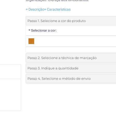
+ Descrição
+ Características
Passo 1. Selecione a cor do produto
*
Selecionar a cor:
Passo 2. Selecione a técnica de marcação
*
Selecione o tipo de marcação e as cores do logotipo:
Passo 3. Indique a quantidade
*
Quantidade mínima:
50
Passo 4. Selecione o método de envio
1 Cor (Num lado)
Quantidade
Standard
Preço/Unidade
Gravação a Laser (Na frente)
50
Sem impressão
100