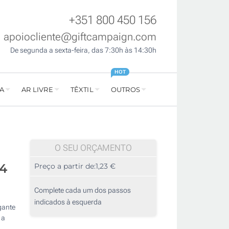
+351 800 450 156
apoiocliente@giftcampaign.com
De segunda a sexta-feira, das 7:30h às 14:30h
HOT
A
AR LIVRE
TÊXTIL
OUTROS
O SEU ORÇAMENTO
A4
Preço a partir de:
1,23 €
Complete cada um dos passos
indicados à esquerda
gante
 a