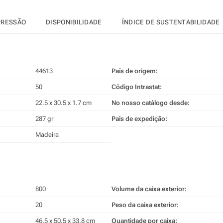
PRESSÃO
DISPONIBILIDADE
ÍNDICE DE SUSTENTABILIDADE
44613
País de origem:
50
Código Intrastat:
22.5 x 30.5 x 1.7 cm
No nosso catálogo desde:
287 gr
País de expedição:
Madeira
800
Volume da caixa exterior:
20
Peso da caixa exterior:
46.5 x 50.5 x 33.8 cm
Quantidade por caixa: