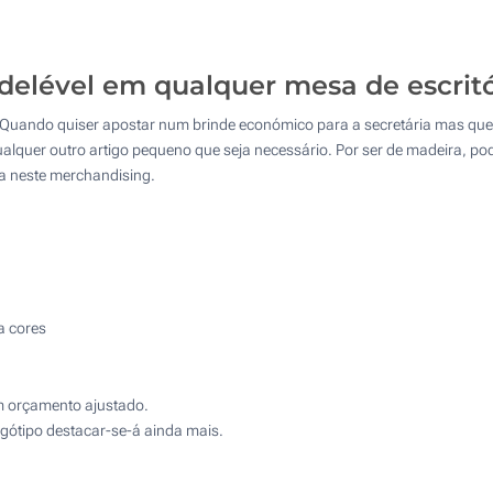
50
125
elével em qualquer mesa de escritó
250
a. Quando quiser apostar num brinde económico para a secretária mas que
500
ualquer outro artigo pequeno que seja necessário. Por ser de madeira, pod
sta neste merchandising.
Atualizar
Outra :
a cores
 orçamento ajustado.
logótipo destacar-se-á ainda mais.