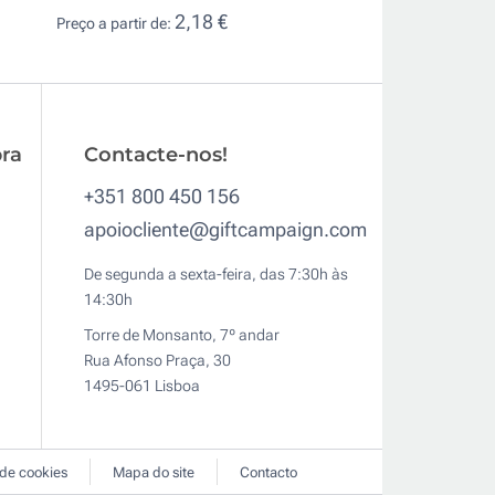
8,7
Preço a partir de:
2,18 €
Preço a partir de:
ra
Contacte-nos!
+351 800 450 156
apoiocliente@giftcampaign.com
De segunda a sexta-feira, das 7:30h às
14:30h
Torre de Monsanto, 7º andar
Rua Afonso Praça, 30
1495-061 Lisboa
 de cookies
Mapa do site
Contacto