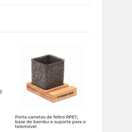
Porta-canetas de feltro RPET,
Porta-lápis com 
base de bambu e suporte para o
fios e suporte par
telemóvel