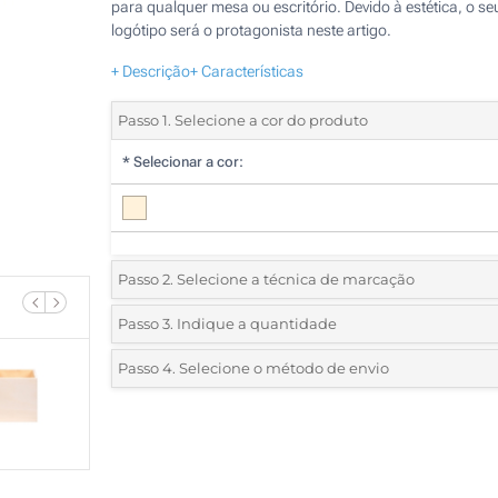
para qualquer mesa ou escritório. Devido à estética, o se
logótipo será o protagonista neste artigo.
+ Descrição
+ Características
Passo 1. Selecione a cor do produto
*
Selecionar a cor:
Passo 2. Selecione a técnica de marcação
*
Selecione o tipo de marcação e as cores do logotipo:
Passo 3. Indique a quantidade
*
Quantidade mínima:
25
Passo 4. Selecione o método de envio
1 Cor (Num lado)
Quantidade
Standard
Preço/Unidade
Gravação a laser (Num lado)
25
Sem impressão