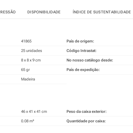
PRESSÃO
DISPONIBILIDADE
ÍNDICE DE SUSTENTABILIDADE
41865
País de origem:
25 unidades
Código Intrastat:
8 x 8 x 9 cm
No nosso catálogo desde:
65 gr
País de expedição:
Madeira
46 x 41 x 41 cm
Peso da caixa exterior:
0.08 m³
Quantidade por caixa: