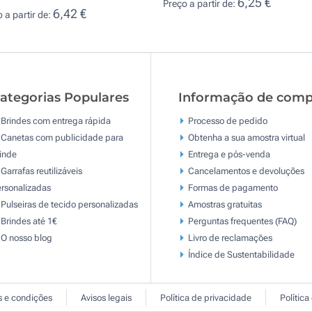
6,25 €
Preço a partir de:
6,42 €
 a partir de:
ategorias Populares
Informação de comp
Brindes com entrega rápida
Processo de pedido
Canetas com publicidade para
Obtenha a sua amostra virtual
inde
Entrega e pós-venda
Garrafas reutilizáveis
Cancelamentos e devoluções
rsonalizadas
Formas de pagamento
Pulseiras de tecido personalizadas
Amostras gratuitas
Brindes até 1€
Perguntas frequentes (FAQ)
O nosso blog
Livro de reclamaçōes
Índice de Sustentabilidade
 e condições
Avisos legais
Política de privacidade
Política