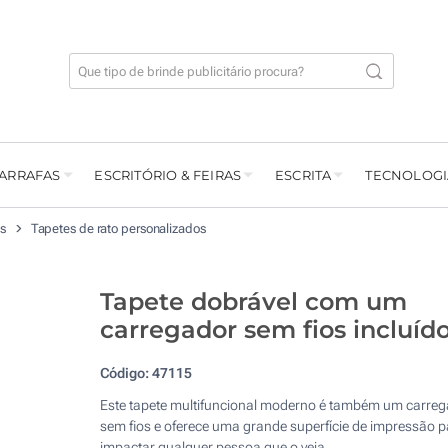
GARRAFAS
ESCRITÓRIO & FEIRAS
ESCRITA
TECNOLOGI
os
Tapetes de rato personalizados
Tapete dobrável com um
carregador sem fios incluíd
Código:
47115
Este tapete multifuncional moderno é também um carre
sem fios e oferece uma grande superfície de impressão p
impactar qualquer pessoa que o veja.