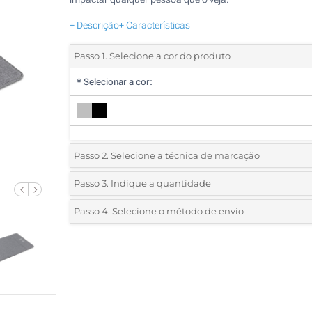
+ Descrição
+ Características
Passo 1. Selecione a cor do produto
*
Selecionar a cor:
Passo 2. Selecione a técnica de marcação
*
Selecione o tipo de marcação e as cores do logotipo:
Passo 3. Indique a quantidade
*
Quantidade mínima:
5
Passo 4. Selecione o método de envio
1 Cor (Parte superior)
Quantidade
Standard
Preço/Unidade
2 Cores (Parte superior)
5
3 Cores (Parte superior)
10
4 Cores (Parte superior)