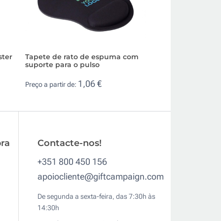
ster
Tapete de rato de espuma com
Tapete publicitár
suporte para o pulso
reciclado para rat
1,06 €
1,2
Preço a partir de:
Preço a partir de:
ra
Contacte-nos!
+351 800 450 156
apoiocliente@giftcampaign.com
De segunda a sexta-feira, das 7:30h às
14:30h