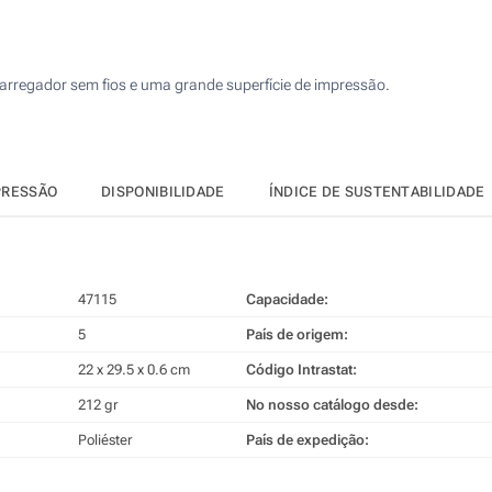
25
Transferência digital a cores (Parte superior)
50
carregador sem fios e uma grande superfície de impressão.
Sem impressão
100
Atualizar
Outra :
PRESSÃO
DISPONIBILIDADE
ÍNDICE DE SUSTENTABILIDADE
47115
Capacidade:
5
País de origem:
22 x 29.5 x 0.6 cm
Código Intrastat:
212 gr
No nosso catálogo desde:
Poliéster
País de expedição: