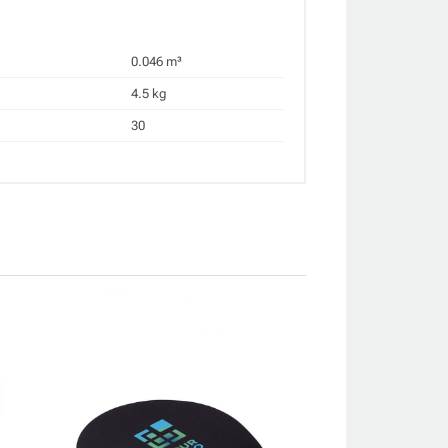
0.046 m³
4.5 kg
30