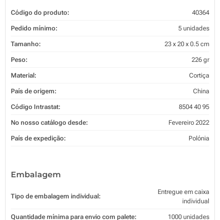
Código do produto:
40364
Pedido mínimo:
5 unidades
Tamanho:
23 x 20 x 0.5 cm
Peso:
226 gr
Material:
Cortiça
País de origem:
China
Código Intrastat:
8504 40 95
No nosso catálogo desde:
Fevereiro 2022
País de expedição:
Polónia
Embalagem
Entregue em caixa
Tipo de embalagem individual:
individual
Quantidade mínima para envio com palete:
1000 unidades