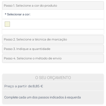
Passo 1. Selecione a cor do produto
*
Selecionar a cor:
Passo 2. Selecione a técnica de marcação
*
Selecione o tipo de marcação e as cores do logotipo:
Passo 3. Indique a quantidade
*
Quantidade mínima:
5
Passo 4. Selecione o método de envio
1 Cor (Na parte superior)
Quantidade
Standard
Preço/Unidade
2 Cores (Na parte superior)
5
O SEU ORÇAMENTO
3 Cores (Na parte superior)
Preço a partir de:
8,85 €
10
4 Cores (Na parte superior)
25
Complete cada um dos passos indicados à esquerda
Gravação a laser (Na parte superior)
50