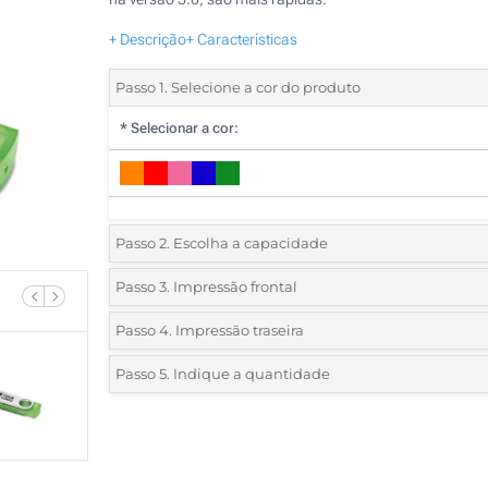
+ Descrição
+ Características
Passo 1. Selecione a cor do produto
*
Selecionar a cor:
Passo 2. Escolha a capacidade
8 GB
Passo 3. Impressão frontal
*
Selecione a técnica de personalização e o número de c
16 GB
Passo 4. Impressão traseira
do seu logotipo:
*
Selecione a técnica de personalização e o número de c
32 GB
Passo 5. Indique a quantidade
do seu logotipo:
Serigrafia a 1 Cor
*
Quantidade mínima:
64 GB
100
Serigrafia a 1 Cor
Serigrafia a 2 Cores
100