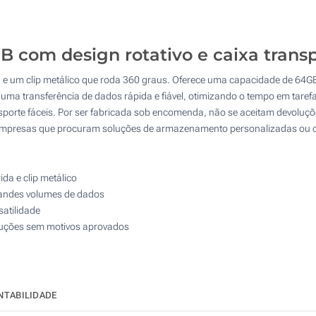
Serigrafia a 2 Cores
Serigrafia a 3 Cores
200
Serigrafia a 3 Cores
Serigrafia a 4 Cores
500
 com design rotativo e caixa trans
Serigrafia a 4 Cores
1000
Gravação Laser
 e um clip metálico que roda 360 graus. Oferece uma capacidade de 64G
2000
 uma transferência de dados rápida e fiável, otimizando o tempo em tarefa
Gravação Laser
Impressão Digital
porte fáceis. Por ser fabricada sob encomenda, não se aceitam devolu
Atualizar
Outra :
a empresas que procuram soluções de armazenamento personalizadas ou of
Impressão Digital
Sem marcação
Sem marcação
da e clip metálico
randes volumes de dados
satilidade
luções sem motivos aprovados
NTABILIDADE