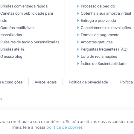
Brindes com entrega rápida
Processo de pedido
Canetas com publicidade para
Obtenha a sua amostra virtual
inde
Entrega e pós-venda
Garrafas reutilizáveis
Cancelamentos e devoluções
rsonalizadas
Formas de pagamento
Pulseiras de tecido personalizadas
Amostras gratuitas
Brindes até 1€
Perguntas frequentes (FAQ)
O nosso blog
Livro de reclamaçōes
Índice de Sustentabilidade
 e condições
Avisos legais
Política de privacidade
Política
s.
s para melhorar a sua experiência. Se não aceita as nossas cookies op
mais, leia a nossa
política de cookies