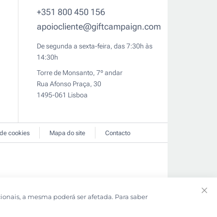
+351 800 450 156
apoiocliente@giftcampaign.com
De segunda a sexta-feira, das 7:30h às
14:30h
Torre de Monsanto, 7º andar
Rua Afonso Praça, 30
1495-061 Lisboa
 de cookies
Mapa do site
Contacto
cionais, a mesma poderá ser afetada. Para saber
Clo
Coo