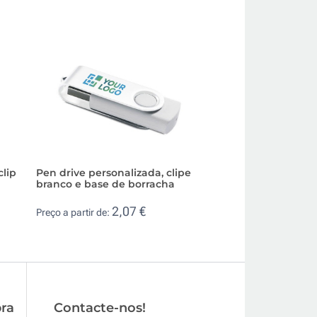
clip
Pen drive personalizada, clipe
Pen drive com co
branco e base de borracha
branco e clip de c
2,07 €
1,9
Preço a partir de:
Preço a partir de:
ra
Contacte-nos!