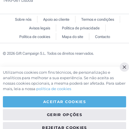
1495-061 Lisboa
Sobre nós
Apoio ao cliente
Termos e condições
Avisos legais
Política de privacidade
Política de cookies
Mapa do site
Contacto
© 2026 Gift Campaign S.L. Todos os direitos reservados.
Utilizamos cookies com fins técnicos, de personalização e
Cl
analíticos para melhorar a sua experiência. Se não aceita as
Co
nossas cookies opcionais, a mesma poderá ser afetada. Para saber
Ba
mais, leia a nossa
política de cookies
ACEITAR COOKIES
GERIR OPÇÕES
REJEITAR COOKIES