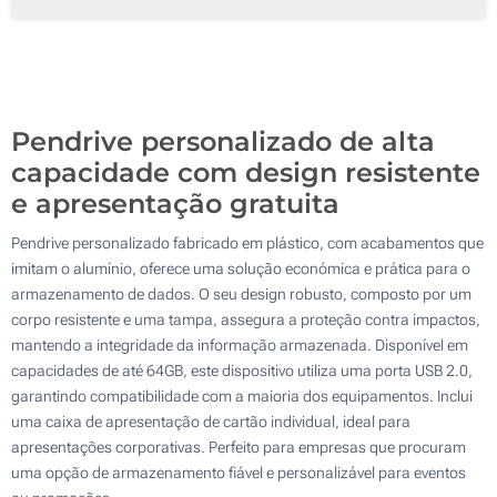
Serigrafia a 4 Cores
1000
Impressão Digital
2000
Impressão Digital
Sem marcação
Atualizar
Outra :
Sem marcação
Pendrive personalizado de alta
capacidade com design resistente
e apresentação gratuita
Pendrive personalizado fabricado em plástico, com acabamentos que
imitam o alumínio, oferece uma solução económica e prática para o
armazenamento de dados. O seu design robusto, composto por um
corpo resistente e uma tampa, assegura a proteção contra impactos,
mantendo a integridade da informação armazenada. Disponível em
capacidades de até 64GB, este dispositivo utiliza uma porta USB 2.0,
garantindo compatibilidade com a maioria dos equipamentos. Inclui
uma caixa de apresentação de cartão individual, ideal para
apresentações corporativas. Perfeito para empresas que procuram
uma opção de armazenamento fiável e personalizável para eventos