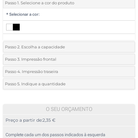
Passo 1. Selecione a cor do produto
*
Selecionar a cor:
Passo 2. Escolha a capacidade
1 GB
Passo 3. Impressão frontal
*
Selecione a técnica de personalização e o número de cores do seu
2 GB
Passo 4. Impressão traseira
logotipo:
*
Selecione a técnica de personalização e o número de cores do seu
4 GB
Passo 5. Indique a quantidade
logotipo:
Serigrafia a 1 Cor
*
Quantidade mínima:
8 GB
100
Serigrafia a 1 Cor
Serigrafia a 2 Cores
16 GB
100
O SEU ORÇAMENTO
Serigrafia a 2 Cores
Serigrafia a 3 Cores
Preço a partir de:
2,35 €
64 GB
200
Serigrafia a 3 Cores
Serigrafia a 4 Cores
500
Complete cada um dos passos indicados à esquerda