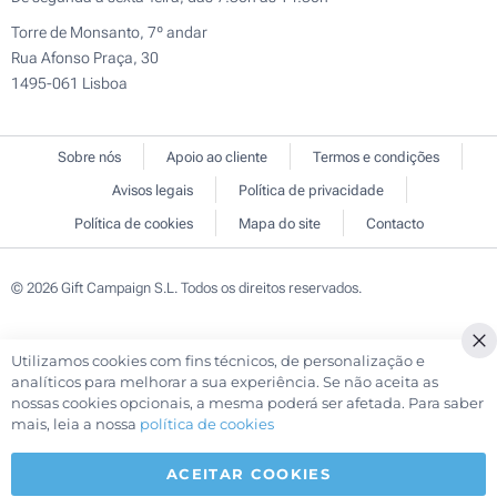
Torre de Monsanto, 7º andar
Rua Afonso Praça, 30
1495-061 Lisboa
Sobre nós
Apoio ao cliente
Termos e condições
Avisos legais
Política de privacidade
Política de cookies
Mapa do site
Contacto
© 2026 Gift Campaign S.L. Todos os direitos reservados.
Utilizamos cookies com fins técnicos, de personalização e
Cl
analíticos para melhorar a sua experiência. Se não aceita as
Co
nossas cookies opcionais, a mesma poderá ser afetada. Para saber
Ba
mais, leia a nossa
política de cookies
ACEITAR COOKIES