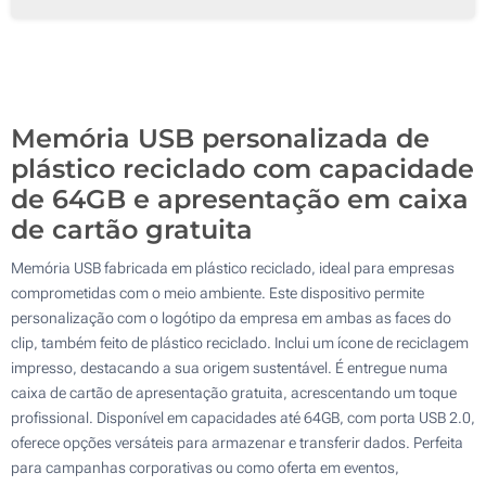
Serigrafia a 4 Cores
1000
Impressão Digital
2000
Impressão Digital
Sem marcação
Atualizar
Outra :
Sem marcação
Memória USB personalizada de
plástico reciclado com capacidade
de 64GB e apresentação em caixa
de cartão gratuita
Memória USB fabricada em plástico reciclado, ideal para empresas
comprometidas com o meio ambiente. Este dispositivo permite
personalização com o logótipo da empresa em ambas as faces do
clip, também feito de plástico reciclado. Inclui um ícone de reciclagem
impresso, destacando a sua origem sustentável. É entregue numa
caixa de cartão de apresentação gratuita, acrescentando um toque
profissional. Disponível em capacidades até 64GB, com porta USB 2.0,
oferece opções versáteis para armazenar e transferir dados. Perfeita
para campanhas corporativas ou como oferta em eventos,