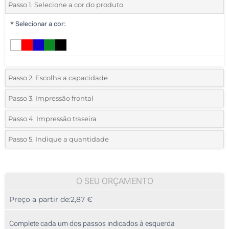
Passo 1. Selecione a cor do produto
*
Selecionar a cor:
Passo 2. Escolha a capacidade
1 GB
Passo 3. Impressão frontal
*
Selecione a técnica de personalização e o número de cores do seu
2 GB
Passo 4. Impressão traseira
logotipo:
*
Selecione a técnica de personalização e o número de cores do seu
4 GB
Passo 5. Indique a quantidade
logotipo:
Serigrafia a 1 Cor
*
Quantidade mínima:
8 GB
100
Serigrafia a 1 Cor
Serigrafia a 2 Cores
16 GB
100
O SEU ORÇAMENTO
Serigrafia a 2 Cores
Serigrafia a 3 Cores
Preço a partir de:
2,87 €
32 GB
200
Serigrafia a 3 Cores
Serigrafia a 4 Cores
64 GB
500
Complete cada um dos passos indicados à esquerda