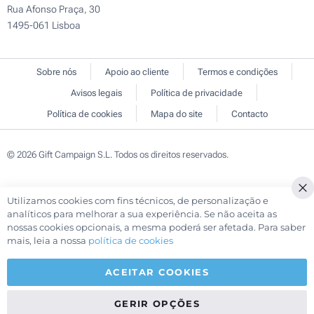
Rua Afonso Praça, 30
1495-061 Lisboa
Sobre nós
Apoio ao cliente
Termos e condições
Avisos legais
Política de privacidade
Política de cookies
Mapa do site
Contacto
© 2026 Gift Campaign S.L. Todos os direitos reservados.
Utilizamos cookies com fins técnicos, de personalização e
Cl
analíticos para melhorar a sua experiência. Se não aceita as
Co
nossas cookies opcionais, a mesma poderá ser afetada. Para saber
Ba
mais, leia a nossa
política de cookies
ACEITAR COOKIES
GERIR OPÇÕES