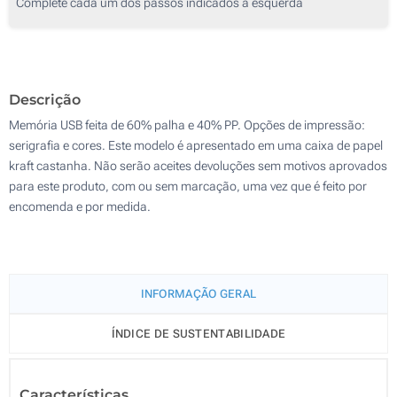
Complete cada um dos passos indicados à esquerda
Serigrafia a 4 Cores
1000
Impressão Digital
2000
Impressão Digital
Sem marcação
Descrição
Atualizar
Outra :
Sem marcação
Memória USB feita de 60% palha e 40% PP. Opções de impressão:
serigrafia e cores. Este modelo é apresentado em uma caixa de papel
kraft castanha. Não serão aceites devoluções sem motivos aprovados
para este produto, com ou sem marcação, uma vez que é feito por
encomenda e por medida.
INFORMAÇÃO GERAL
ÍNDICE DE SUSTENTABILIDADE
Características