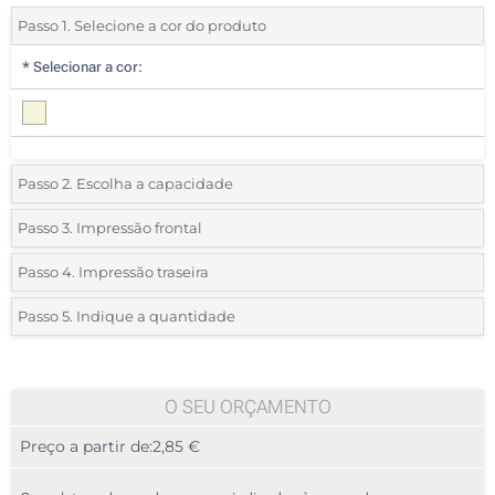
Passo 1. Selecione a cor do produto
*
Selecionar a cor:
Passo 2. Escolha a capacidade
1 GB
Passo 3. Impressão frontal
*
Selecione a técnica de personalização e o número de cores do seu
2 GB
Passo 4. Impressão traseira
logotipo:
*
Selecione a técnica de personalização e o número de cores do seu
4 GB
Passo 5. Indique a quantidade
logotipo:
Serigrafia a 1 Cor
*
Quantidade mínima:
8 GB
100
Serigrafia a 1 Cor
Serigrafia a 2 Cores
16 GB
100
O SEU ORÇAMENTO
Serigrafia a 2 Cores
Serigrafia a 3 Cores
Preço a partir de:
2,85 €
32 GB
200
Serigrafia a 3 Cores
Serigrafia a 4 Cores
64 GB
500