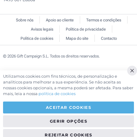
Sobre nós
Apoio ao cliente
Termos e condições
Avisos legais
Política de privacidade
Política de cookies
Mapa do site
Contacto
© 2026 Gift Campaign S.L. Todos os direitos reservados.
Utilizamos cookies com fins técnicos, de personalização e
Cl
analíticos para melhorar a sua experiência. Se não aceita as
Co
nossas cookies opcionais, a mesma poderá ser afetada. Para saber
Ba
mais, leia a nossa
política de cookies
ACEITAR COOKIES
GERIR OPÇÕES
REJEITAR COOKIES