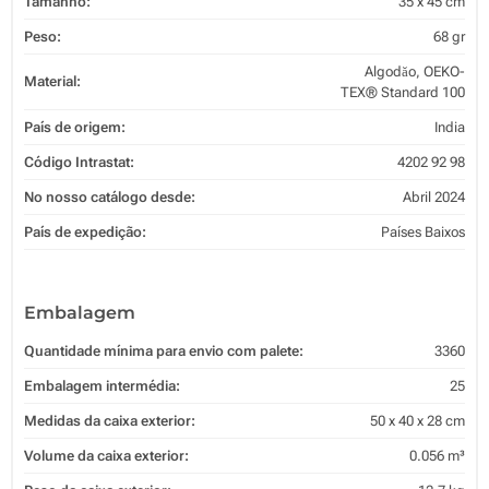
Tamanho:
35 x 45 cm
Peso:
68 gr
Algodăo, OEKO-
Material:
TEX® Standard 100
País de origem:
India
Código Intrastat:
4202 92 98
No nosso catálogo desde:
Abril 2024
País de expedição:
Países Baixos
Embalagem
Quantidade mínima para envio com palete:
3360
Embalagem intermédia:
25
Medidas da caixa exterior:
50 x 40 x 28 cm
Volume da caixa exterior:
0.056 m³