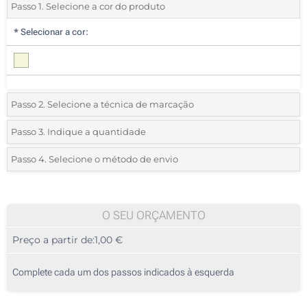
Passo 1. Selecione a cor do produto
*
Selecionar a cor:
Passo 2. Selecione a técnica de marcação
*
Selecione o tipo de marcação e as cores do logotipo:
Passo 3. Indique a quantidade
*
Quantidade mínima:
50
Passo 4. Selecione o método de envio
1 Cor (Num lado)
Quantidade
Standard
Preço/Unidade
2 Cores (Num lado)
50
O SEU ORÇAMENTO
3 Cores (Num lado)
Preço a partir de:
1,00 €
100
4 Cores (Num lado)
250
Complete cada um dos passos indicados à esquerda
Transferência digital a cores (Num lado)
500