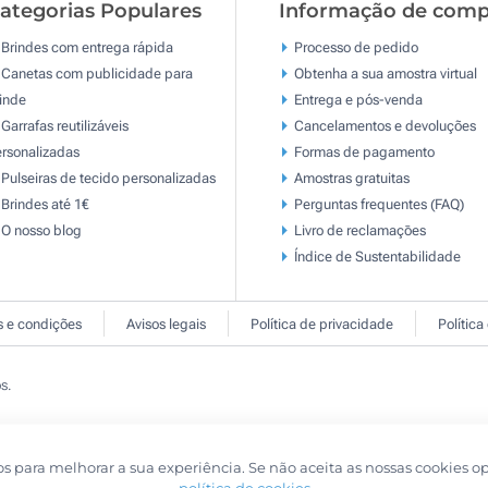
ategorias Populares
Informação de comp
Brindes com entrega rápida
Processo de pedido
Canetas com publicidade para
Obtenha a sua amostra virtual
inde
Entrega e pós-venda
Garrafas reutilizáveis
Cancelamentos e devoluções
rsonalizadas
Formas de pagamento
Pulseiras de tecido personalizadas
Amostras gratuitas
Brindes até 1€
Perguntas frequentes (FAQ)
O nosso blog
Livro de reclamaçōes
Índice de Sustentabilidade
 e condições
Avisos legais
Política de privacidade
Política
s.
os para melhorar a sua experiência. Se não aceita as nossas cookies o