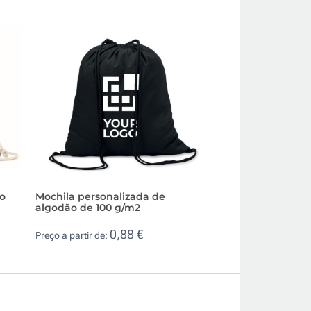
ão
Mochila personalizada de
Saco mochila per
algodão de 100 g/m2
algodão reciclado
0,88 €
1,4
Preço a partir de:
Preço a partir de: