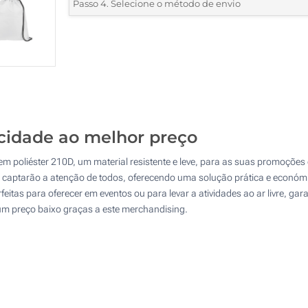
*
Quantidade mínima:
25
Passo 4. Selecione o método de envio
1 Cor (Num lado)
Quantidade
Standard
Preço/Unidade
2 Cores (Num lado)
25
3 Cores (Num lado)
50
4 Cores (Num lado)
125
Transferência digital a cores (Num lado)
icidade ao melhor preço
250
em poliéster 210D, um material resistente e leve, para as suas promoções
Sem impressão
500
 captarão a atenção de todos, oferecendo uma solução prática e econó
feitas para oferecer em eventos ou para levar a atividades ao ar livre, ga
Atualizar
Outra :
um preço baixo graças a este merchandising.