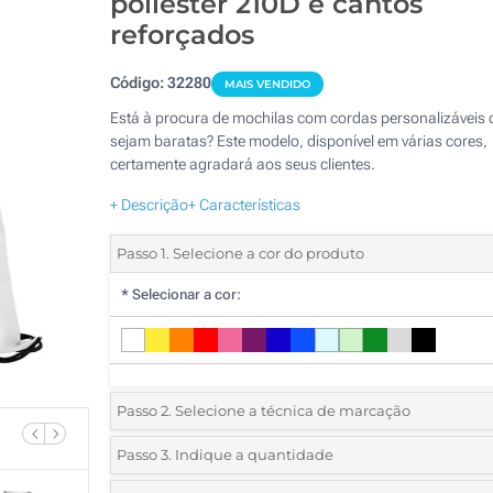
poliéster 210D e cantos
reforçados
Código:
32280
MAIS VENDIDO
Está à procura de mochilas com cordas personalizáveis 
sejam baratas? Este modelo, disponível em várias cores,
certamente agradará aos seus clientes.
+ Descrição
+ Características
Passo 1. Selecione a cor do produto
*
Selecionar a cor:
Passo 2. Selecione a técnica de marcação
*
Selecione o tipo de marcação e as cores do logotipo:
Passo 3. Indique a quantidade