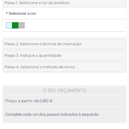
Passo 1. Selecione a cor do produto
*
Selecionar a cor:
Passo 2. Selecione a técnica de marcação
*
Selecione o tipo de marcação e as cores do logotipo:
Passo 3. Indique a quantidade
*
Quantidade mínima:
85
Passo 4. Selecione o método de envio
1 Cor (Na frente)
Quantidade
Standard
Preço/Unidade
2 Cores (Na frente)
85
O SEU ORÇAMENTO
3 Cores (Na frente)
Preço a partir de:
0,80 €
170
4 Cores (Na frente)
425
Complete cada um dos passos indicados à esquerda
Sem impressão
850