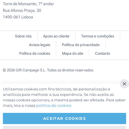
Torre de Monsanto, 7º andar
Rua Afonso Praça, 30
1495-061 Lisboa
Sobre nós
Apoio ao cliente
Termos e condições
Avisos legais
Política de privacidade
Política de cookies
Mapa do site
Contacto
© 2026 Gift Campaign S.L. Todos os direitos reservados.
Utilizamos cookies com fins técnicos, de personalização e
Cl
analíticos para melhorar a sua experiência. Se não aceita as
Co
nossas cookies opcionais, a mesma poderá ser afetada. Para saber
Ba
mais, leia a nossa
política de cookies
ACEITAR COOKIES