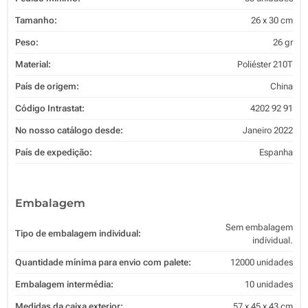
Tamanho:
26 x 30 cm
Peso:
26 gr
Material:
Poliéster 210T
País de origem:
China
Código Intrastat:
4202 92 91
No nosso catálogo desde:
Janeiro 2022
País de expedição:
Espanha
Embalagem
Sem embalagem
Tipo de embalagem individual:
individual.
Quantidade mínima para envio com palete:
12000 unidades
Embalagem intermédia:
10 unidades
Medidas da caixa exterior:
57 x 45 x 43 cm