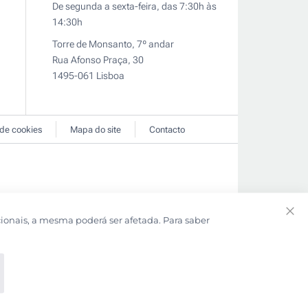
De segunda a sexta-feira, das 7:30h às
14:30h
Torre de Monsanto, 7º andar
Rua Afonso Praça, 30
1495-061 Lisboa
 de cookies
Mapa do site
Contacto
cionais, a mesma poderá ser afetada. Para saber
Clo
Coo
Bar