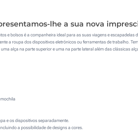
10
4 Cores (Na frente)
25
resentamos-lhe a sua nova impresci
Transferência digital a cores (Na frente)
50
s e bolsos é a companheira ideal para as suas viagens e escapadelas de
Sem impressão
e a roupa dos dispositivos eletrónicos ou ferramentas de trabalho. Tem
100
uma alça na parte superior e uma na parte lateral além das clássicas alç
Atualizar
Outra :
a mochila
pa e os dispositivos separadamente.
ncluindo a possibilidade de designs a cores.