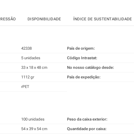
PRESSÃO
DISPONIBILIDADE
ÍNDICE DE SUSTENTABILIDADE
42338
País de origem:
5 unidades
Código Intrastat:
33 x 18 x 48 cm
No nosso catálogo desde:
1112 gr
País de expedição:
rPET
100 unidades
Peso da caixa exterior:
54 x 39 x 54 cm
Quantidade por caixa: