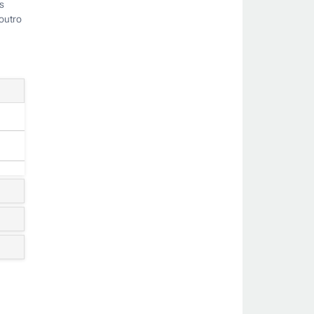
s
outro