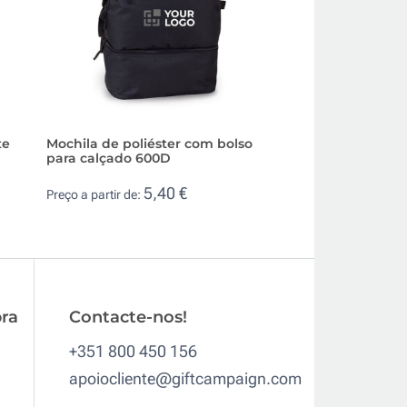
te
Mochila de poliéster com bolso
Mochila personal
para calçado 600D
poliéster rPET bic
5,40 €
3,9
Preço a partir de:
Preço a partir de:
ra
Contacte-nos!
+351 800 450 156
apoiocliente@giftcampaign.com