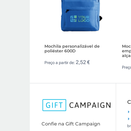
Mochila personalizável de
Moc
poliéster 600D
empr
alç
2,52 €
Preço a partir de:
Preço
C
Confie na Gift Campaign
br