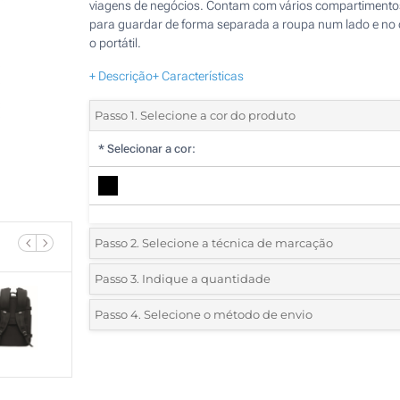
viagens de negócios. Contam com vários compartimento
para guardar de forma separada a roupa num lado e no 
o portátil.
+ Descrição
+ Características
Passo 1. Selecione a cor do produto
*
Selecionar a cor:
Passo 2. Selecione a técnica de marcação
*
Selecione o tipo de marcação e as cores do logotipo:
Passo 3. Indique a quantidade
*
Quantidade mínima:
5
Passo 4. Selecione o método de envio
1 Cor (Na frente)
Quantidade
Standard
Preço/Unidade
2 Cores (Na frente)
5
3 Cores (Na frente)