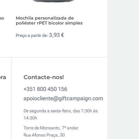
so
Mochila personalizada de
Mochila de viage
poliéster rPET bicolor simples
personalizada co
compartimentos
3,93 €
Preço a partir de:
30,
Preço a partir de:
ra
Contacte-nos!
+351 800 450 156
apoiocliente@giftcampaign.com
De segunda a sexta-feira, das 7:30h às
14:30h
Torre de Monsanto, 7º andar
Rua Afonso Praça, 30