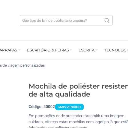
GARRAFAS
ESCRITÓRIO & FEIRAS
ESCRITA
TECNOLOGI
s de viagem personalizadas
Mochila de poliéster resiste
de alta qualidade
Código:
40002
MAIS VENDIDO
Em promoções onde pretender transmitir uma imagem
cuidada, ofereça estas mochilas com logotipo já que est
fabricadas em poliéster resistente.