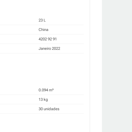
23 L
China
4202 92 91
Janeiro 2022
0.094 m³
13 kg
30 unidades