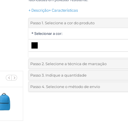
+ Descrição
+ Características
Passo 1. Selecione a cor do produto
*
Selecionar a cor:
Passo 2. Selecione a técnica de marcação
*
Selecione o tipo de marcação e as cores do logotipo:
Passo 3. Indique a quantidade
*
Quantidade mínima:
5
Passo 4. Selecione o método de envio
1 Cor (Na frente)
Quantidade
Standard
Preço/Unidade
Bordado (Na frente)
5
Transferência digital a cores (Na frente)
10
Sem impressão