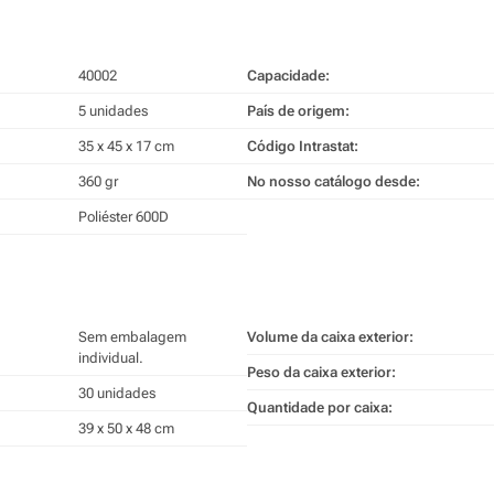
40002
Capacidade:
5 unidades
País de origem:
35 x 45 x 17 cm
Código Intrastat:
360 gr
No nosso catálogo desde:
Poliéster 600D
Sem embalagem
Volume da caixa exterior:
individual.
Peso da caixa exterior:
30 unidades
Quantidade por caixa:
39 x 50 x 48 cm