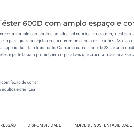
25
50
liéster 600D com amplo espaço e con
100
 Oferece um amplo compartimento principal com fecho de correr, ideal p
Atualizar
Outra :
perfeito para guardar objetos pequenos como canetas ou cartões. As alças
a superior facilita o transporte. Com uma capacidade de 23L, é uma opç
seller, é perfeita para promoções corporativas que procuram destacar-se
l com fecho de correr
 adultos e crianças
PRESSÃO
DISPONIBILIDADE
ÍNDICE DE SUSTENTABILIDADE