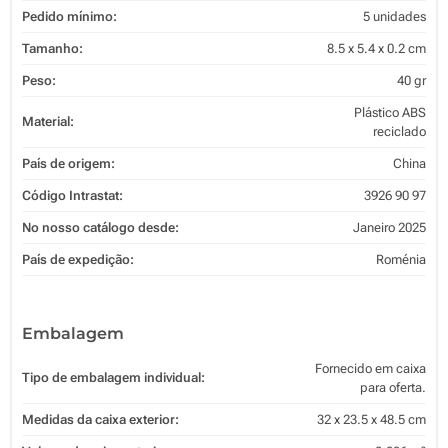
Pedido mínimo:
5 unidades
Tamanho:
8.5 x 5.4 x 0.2 cm
Peso:
40 gr
Plástico ABS
Material:
reciclado
País de origem:
China
Código Intrastat:
3926 90 97
No nosso catálogo desde:
Janeiro 2025
País de expedição:
Roménia
Embalagem
Fornecido em caixa
Tipo de embalagem individual:
para oferta.
Medidas da caixa exterior:
32 x 23.5 x 48.5 cm