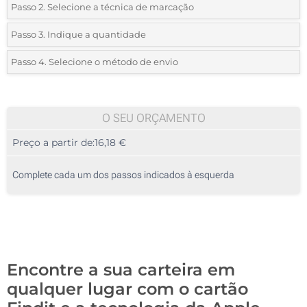
Passo 2. Selecione a técnica de marcação
*
Selecione o tipo de marcação e as cores do logotipo:
Passo 3. Indique a quantidade
*
Quantidade mínima:
5
Passo 4. Selecione o método de envio
1 Cor (Na frente)
Quantidade
Standard
Preço/Unidade
2 Cores (Na frente)
5
O SEU ORÇAMENTO
3 Cores (Na frente)
Preço a partir de:
16,18 €
10
4 Cores (Na frente)
25
Complete cada um dos passos indicados à esquerda
Impressão digital a cores (Na frente)
50
Sem impressão
100
Atualizar
Outra :
Encontre a sua carteira em
qualquer lugar com o cartão