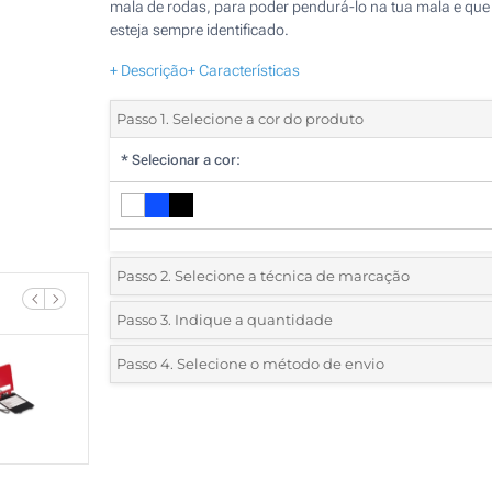
mala de rodas, para poder pendurá-lo na tua mala e que
esteja sempre identificado.
+ Descrição
+ Características
Passo 1. Selecione a cor do produto
*
Selecionar a cor:
Passo 2. Selecione a técnica de marcação
*
Selecione o tipo de marcação e as cores do logotipo:
Passo 3. Indique a quantidade
*
Quantidade mínima:
50
Passo 4. Selecione o método de envio
1 Cor (Num lado)
Quantidade
Standard
Preço/Unidade
2 Cores (Num lado)
50
3 Cores (Num lado)