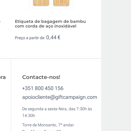
e
Etiqueta de bagagem de bambu
Identificador de 
com corda de aço inoxidável
para publicidade
0,44 €
0,2
Preço a partir de:
Preço a partir de:
ra
Contacte-nos!
+351 800 450 156
apoiocliente@giftcampaign.com
De segunda a sexta-feira, das 7:30h às
14:30h
Torre de Monsanto, 7º andar