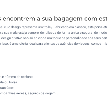
100
4 Cores (Num lado)
250
Impressão digital a cores (Num lado)
encontrem a sua bagagem com este 
500
al cujo design representa um trolley. Fabricado em plástico, este porta-e
Sem impressão
1000
 a sua mala esteja sempre identificada de forma única e segura, de modo q
 design criativo não só adiciona um toque de personalidade aos seus p
Atualizar
Outra :
r isso, é uma oferta ideal para clientes de agências de viagens, companh
s e número de telefone
ala ou bolsa
duas faces
companhias aéreas, seguros de viagem...