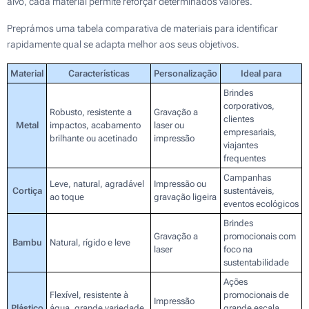
alvo, cada material permite reforçar determinados valores.
Preprámos uma tabela comparativa de materiais para identificar
rapidamente qual se adapta melhor aos seus objetivos.
Material
Características
Personalização
Ideal para
Brindes
corporativos,
Robusto, resistente a
Gravação a
clientes
Metal
impactos, acabamento
laser ou
empresariais,
brilhante ou acetinado
impressão
viajantes
frequentes
Campanhas
Leve, natural, agradável
Impressão ou
Cortiça
sustentáveis,
ao toque
gravação ligeira
eventos ecológicos
Brindes
Gravação a
promocionais com
Bambu
Natural, rígido e leve
laser
foco na
sustentabilidade
Ações
Flexível, resistente à
promocionais de
Impressão
Plástico
água, grande variedade
grande escala,