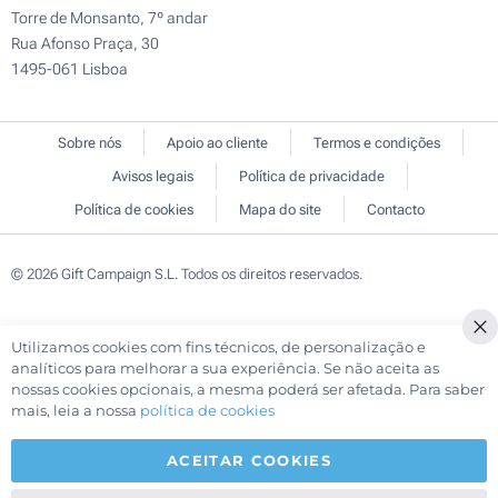
Torre de Monsanto, 7º andar
Rua Afonso Praça, 30
1495-061 Lisboa
Sobre nós
Apoio ao cliente
Termos e condições
Avisos legais
Política de privacidade
Política de cookies
Mapa do site
Contacto
© 2026 Gift Campaign S.L. Todos os direitos reservados.
Utilizamos cookies com fins técnicos, de personalização e
Cl
analíticos para melhorar a sua experiência. Se não aceita as
Co
nossas cookies opcionais, a mesma poderá ser afetada. Para saber
Ba
mais, leia a nossa
política de cookies
ACEITAR COOKIES