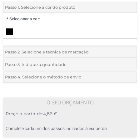
Passo 1. Selecione a cor do produto
*
Selecionar a cor:
Passo 2. Selecione a técnica de marcação
*
Selecione o tipo de marcação e as cores do logotipo:
Passo 3. Indique a quantidade
*
Quantidade mínima:
5
Passo 4. Selecione o método de envio
1 Cor (Na bolsa)
Quantidade
Standard
Preço/Unidade
2 Cores (Na bolsa)
5
O SEU ORÇAMENTO
3 Cores (Na bolsa)
Preço a partir de:
4,86 €
10
4 Cores (Na bolsa)
25
Complete cada um dos passos indicados à esquerda
Transferência digital a cores (Na bolsa)
50