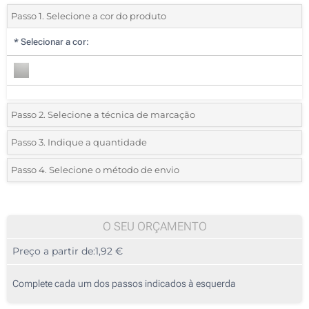
Passo 1. Selecione a cor do produto
*
Selecionar a cor:
Passo 2. Selecione a técnica de marcação
*
Selecione o tipo de marcação e as cores do logotipo:
Passo 3. Indique a quantidade
*
Quantidade mínima:
25
Passo 4. Selecione o método de envio
1 Cor (Na tampa)
Quantidade
Standard
Preço/Unidade
2 Cores (Na tampa)
25
O SEU ORÇAMENTO
3 Cores (Na tampa)
Preço a partir de:
1,92 €
50
4 Cores (Na tampa)
125
Complete cada um dos passos indicados à esquerda
Gravação a laser (Na tampa)
250