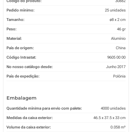
Código do produto:
30882
Pedido mínimo:
25 unidades
Tamanho:
ø8 x 2 cm
Peso:
46 gr
Material:
Alumínio
País de origem:
China
Código Intrastat:
9605 00 00
No nosso catálogo desde:
Junho 2017
País de expedição:
Polónia
Embalagem
Quantidade mínima para envio com palete:
4000 unidades
Medidas da caixa exterior:
46.5 x 37.5 x 33 cm
Volume da caixa exterior:
0.058 m³