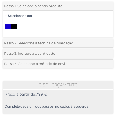
Passo 1. Selecione a cor do produto
*
Selecionar a cor:
Passo 2. Selecione a técnica de marcação
*
Selecione o tipo de marcação e as cores do logotipo:
Passo 3. Indique a quantidade
*
Quantidade mínima:
5
Passo 4. Selecione o método de envio
1 Cor (No bolso)
Quantidade
Standard
Preço/Unidade
2 Cores (No bolso)
5
O SEU ORÇAMENTO
3 Cores (No bolso)
Preço a partir de:
7,99 €
10
4 Cores (No bolso)
25
Complete cada um dos passos indicados à esquerda
Transferência digital a cores (No bolso)
50