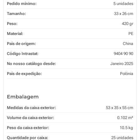
Pedido mínimo:
5 unidades
Tamanho:
33 x 26 cm
Peso:
420 gr
Material:
PE
País de origem:
China
Código Intrastat:
9404 90 90
No nosso catálogo desde:
Janeiro 2025
País de expedição:
Polónia
Embalagem
Medidas da caixa exterior:
53 x 35 x 55 cm
Volume da caixa exterior:
0.102 m³
Peso da caixa exterior:
10.5 kg
Quantidade por caixa:
25 unidades