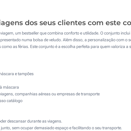
50
4 Cores (Numa posição)
125
Transferência digital a cores (Numa posição)
iagens dos seus clientes com este c
250
 viagem, um bestseller que combina conforto e utilidade. O conjunto inc
Sem impressão
500
resentado numa bolsa de veludo. Além disso, a personalização com o se
como as férias. Este conjunto é a escolha perfeita para quem valoriza a s
Atualizar
Outra :
máscara e tampões
u à máscara
viagens, companhias aéreas ou empresas de transporte
sso catálogo
oder descansar durante as viagens.
junto, sem ocupar demasiado espaço e facilitando o seu transporte.