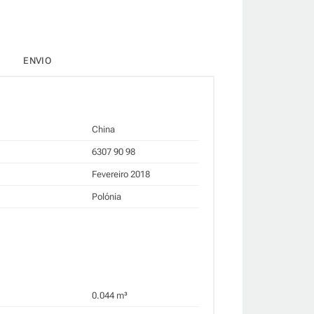
ENVIO
China
6307 90 98
Fevereiro 2018
Polónia
0.044 m³