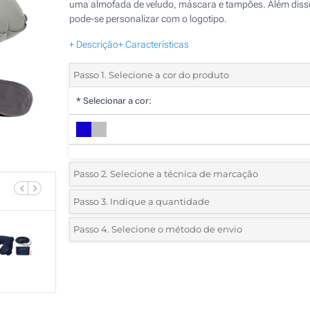
uma almofada de veludo, máscara e tampões. Além diss
pode-se personalizar com o logotipo.
+ Descrição
+ Características
Passo 1. Selecione a cor do produto
*
Selecionar a cor:
Passo 2. Selecione a técnica de marcação
*
Selecione o tipo de marcação e as cores do logotipo:
Passo 3. Indique a quantidade
*
Quantidade mínima:
25
Passo 4. Selecione o método de envio
1 Cor (Numa posição)
Quantidade
Standard
Preço/Unidade
2 Cores (Numa posição)
25
3 Cores (Numa posição)