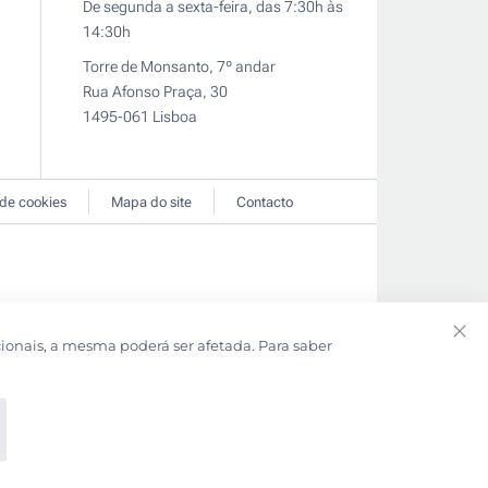
De segunda a sexta-feira, das 7:30h às
14:30h
Torre de Monsanto, 7º andar
Rua Afonso Praça, 30
1495-061 Lisboa
 de cookies
Mapa do site
Contacto
cionais, a mesma poderá ser afetada. Para saber
Clo
Coo
Bar