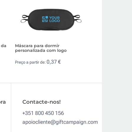
 da
Máscara para dormir
Máscara para dor
personalizada com logo
de gel num saco 
cordão
0,37 €
Preço a partir de:
1,8
Preço a partir de:
ra
Contacte-nos!
+351 800 450 156
apoiocliente@giftcampaign.com