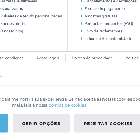
Garrafas reutilizáveis
Cancelamentos e devoluções
rsonalizadas
Formas de pagamento
Pulseiras de tecido personalizadas
Amostras gratuitas
Brindes até 1€
Perguntas frequentes (FAQ)
O nosso blog
Livro de reclamaçōes
Índice de Sustentabilidade
 e condições
Avisos legais
Política de privacidade
Política
s.
s para melhorar a sua experiência. Se não aceita as nossas cookies op
mais, leia a nossa
política de cookies
GERIR OPÇÕES
REJEITAR COOKIES