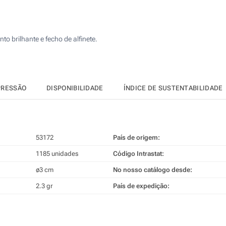
2370
5925
 brilhante e fecho de alfinete.
11850
23700
Atualizar
Outra :
PRESSÃO
DISPONIBILIDADE
ÍNDICE DE SUSTENTABILIDADE
53172
País de origem:
1185 unidades
Código Intrastat:
ø3 cm
No nosso catálogo desde:
2.3 gr
País de expedição: