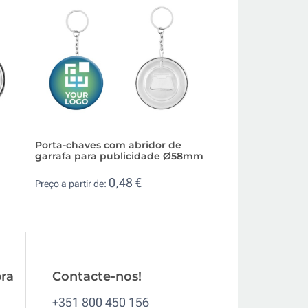
Porta-chaves com abridor de
Identificador ret
garrafa para publicidade Ø58mm
íman atrás para f
50x30mm
0,48 €
Preço a partir de:
1,9
Preço a partir de:
ra
Contacte-nos!
+351 800 450 156