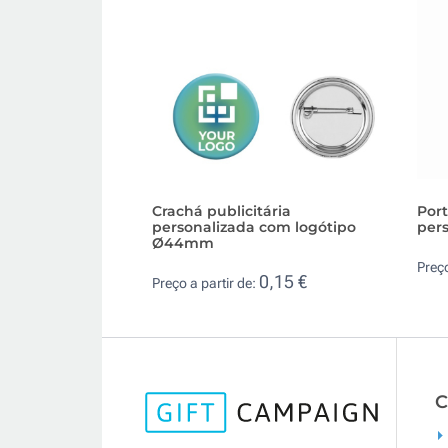
Crachá publicitária
Por
personalizada com logótipo
per
Ø44mm
Preço
0,15 €
Preço a partir de:
C