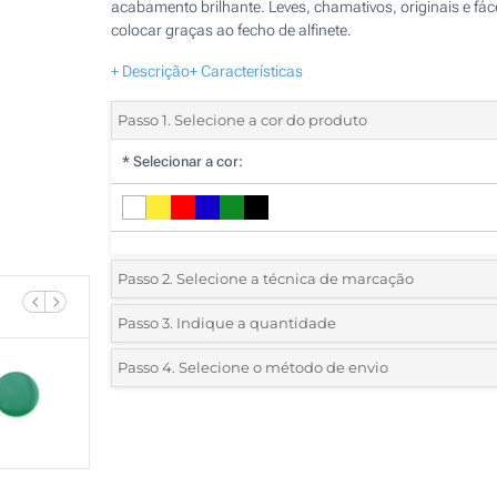
acabamento brilhante. Leves, chamativos, originais e fác
colocar graças ao fecho de alfinete.
+ Descrição
+ Características
Passo 1. Selecione a cor do produto
*
Selecionar a cor:
Passo 2. Selecione a técnica de marcação
*
Selecione o tipo de marcação e as cores do logotipo:
Passo 3. Indique a quantidade
*
Quantidade mínima:
1185
Passo 4. Selecione o método de envio
1 Cor (Num lado)
Quantidade
Standard
Preço/Unidade
Sem impressão
1185