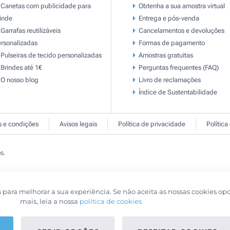
Canetas com publicidade para
Obtenha a sua amostra virtual
inde
Entrega e pós-venda
Garrafas reutilizáveis
Cancelamentos e devoluções
rsonalizadas
Formas de pagamento
Pulseiras de tecido personalizadas
Amostras gratuitas
Brindes até 1€
Perguntas frequentes (FAQ)
O nosso blog
Livro de reclamaçōes
Índice de Sustentabilidade
 e condições
Avisos legais
Política de privacidade
Política
s.
s para melhorar a sua experiência. Se não aceita as nossas cookies op
mais, leia a nossa
política de cookies