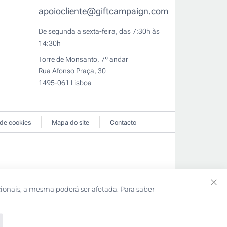
apoiocliente@giftcampaign.com
De segunda a sexta-feira, das 7:30h às
14:30h
Torre de Monsanto, 7º andar
Rua Afonso Praça, 30
1495-061 Lisboa
 de cookies
Mapa do site
Contacto
cionais, a mesma poderá ser afetada. Para saber
Clo
Coo
Bar