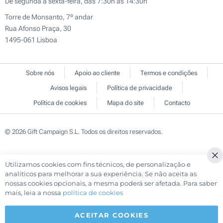
De segunda a sexta-feira, das 7:30h às 14:30h
Torre de Monsanto, 7º andar
Rua Afonso Praça, 30
1495-061 Lisboa
Sobre nós
Apoio ao cliente
Termos e condições
Avisos legais
Política de privacidade
Política de cookies
Mapa do site
Contacto
© 2026 Gift Campaign S.L. Todos os direitos reservados.
Utilizamos cookies com fins técnicos, de personalização e
Cl
analíticos para melhorar a sua experiência. Se não aceita as
Co
nossas cookies opcionais, a mesma poderá ser afetada. Para saber
Ba
mais, leia a nossa
política de cookies
ACEITAR COOKIES