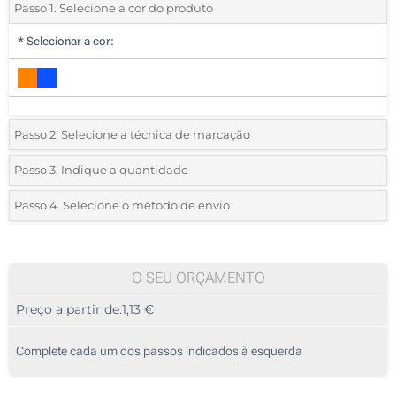
Passo 1. Selecione a cor do produto
*
Selecionar a cor:
Passo 2. Selecione a técnica de marcação
*
Selecione o tipo de marcação e as cores do logotipo:
Passo 3. Indique a quantidade
*
Quantidade mínima:
25
Passo 4. Selecione o método de envio
1 Cor (Na caixa)
Quantidade
Standard
Preço/Unidade
Gota de resina (Num lado)
25
O SEU ORÇAMENTO
Gravação a laser (Num lado)
Preço a partir de:
1,13 €
50
Sem impressão
125
Complete cada um dos passos indicados à esquerda
250