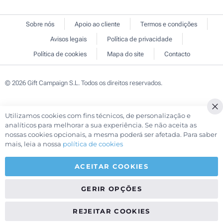
Sobre nós
Apoio ao cliente
Termos e condições
Avisos legais
Política de privacidade
Política de cookies
Mapa do site
Contacto
© 2026 Gift Campaign S.L. Todos os direitos reservados.
Utilizamos cookies com fins técnicos, de personalização e
Cl
analíticos para melhorar a sua experiência. Se não aceita as
Co
nossas cookies opcionais, a mesma poderá ser afetada. Para saber
Ba
mais, leia a nossa
política de cookies
ACEITAR COOKIES
GERIR OPÇÕES
REJEITAR COOKIES