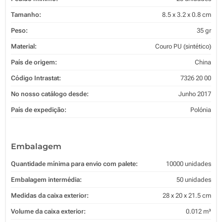
Tamanho:
8.5 x 3.2 x 0.8 cm
Peso:
35 gr
Material:
Couro PU (sintético)
País de origem:
China
Código Intrastat:
7326 20 00
No nosso catálogo desde:
Junho 2017
País de expedição:
Polónia
Embalagem
Quantidade mínima para envio com palete:
10000 unidades
Embalagem intermédia:
50 unidades
Medidas da caixa exterior:
28 x 20 x 21.5 cm
Volume da caixa exterior:
0.012 m³