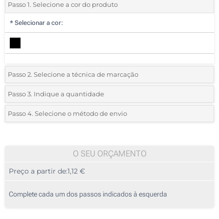
Passo 1. Selecione a cor do produto
*
Selecionar a cor:
Passo 2. Selecione a técnica de marcação
*
Selecione o tipo de marcação e as cores do logotipo:
Passo 3. Indique a quantidade
*
Quantidade mínima:
25
Passo 4. Selecione o método de envio
1 Cor (Num lado)
Quantidade
Standard
Preço/Unidade
2 Cores (Num lado)
25
O SEU ORÇAMENTO
3 Cores (Num lado)
Preço a partir de:
1,12 €
50
4 Cores (Num lado)
125
Complete cada um dos passos indicados à esquerda
Gota de resina (Num lado)
250