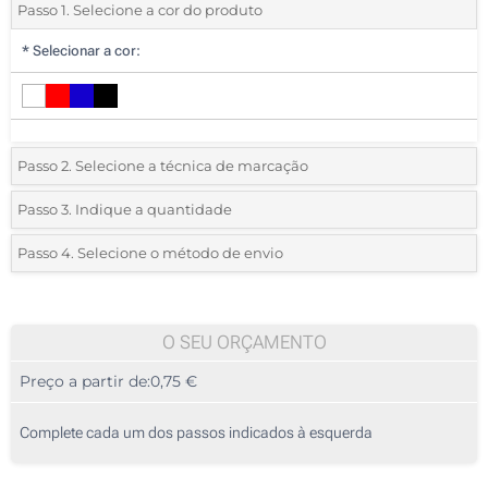
Passo 1. Selecione a cor do produto
*
Selecionar a cor:
Passo 2. Selecione a técnica de marcação
*
Selecione o tipo de marcação e as cores do logotipo:
Passo 3. Indique a quantidade
*
Quantidade mínima:
25
Passo 4. Selecione o método de envio
1 Cor (Num lado)
Quantidade
Standard
Preço/Unidade
2 Cores (Num lado)
25
O SEU ORÇAMENTO
3 Cores (Num lado)
Preço a partir de:
0,75 €
50
4 Cores (Num lado)
125
Complete cada um dos passos indicados à esquerda
Sem impressão
250