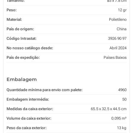
Tamanho:
ø3 x 7.8 cm
Peso:
12 gr
Material:
Polietileno
País de origem:
China
Código Intrastat:
3926 90 97
No nosso catálogo desde:
Abril 2024
País de expedição:
Países Baixos
Embalagem
Quantidade mínima para envio com palete:
4960
Embalagem intermédia:
50
Medidas da caixa exterior:
65.5 x 32.5 x 44.5 cm
Volume da caixa exterior:
0.095 m³
Peso da caixa exterior:
13 kg