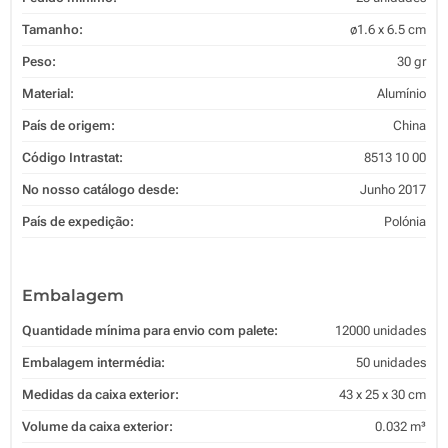
Tamanho:
ø1.6 x 6.5 cm
Peso:
30 gr
Material:
Alumínio
País de origem:
China
Código Intrastat:
8513 10 00
No nosso catálogo desde:
Junho 2017
País de expedição:
Polónia
Embalagem
Quantidade mínima para envio com palete:
12000 unidades
Embalagem intermédia:
50 unidades
Medidas da caixa exterior:
43 x 25 x 30 cm
Volume da caixa exterior:
0.032 m³