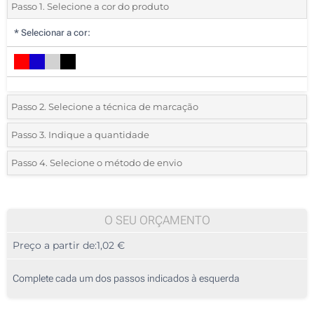
Passo 1. Selecione a cor do produto
*
Selecionar a cor:
Passo 2. Selecione a técnica de marcação
*
Selecione o tipo de marcação e as cores do logotipo:
Passo 3. Indique a quantidade
*
Quantidade mínima:
25
Passo 4. Selecione o método de envio
1 Cor (Num lado)
Quantidade
Standard
Preço/Unidade
2 Cores (Num lado)
25
O SEU ORÇAMENTO
3 Cores (Num lado)
Preço a partir de:
1,02 €
50
4 Cores (Num lado)
125
Complete cada um dos passos indicados à esquerda
Gravação a laser (Num lado)
250