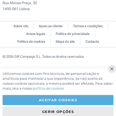
Rua Afonso Praça, 30
1495-061 Lisboa
Sobre nós
Apoio ao cliente
Termos e condições
Avisos legais
Política de privacidade
Política de cookies
Mapa do site
Contacto
© 2026 Gift Campaign S.L. Todos os direitos reservados.
Utilizamos cookies com fins técnicos, de personalização e
Cl
analíticos para melhorar a sua experiência. Se não aceita as
Co
nossas cookies opcionais, a mesma poderá ser afetada. Para saber
Ba
mais, leia a nossa
política de cookies
ACEITAR COOKIES
GERIR OPÇÕES