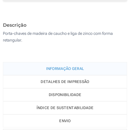
250
Sem impressão
500
Descrição
Atualizar
Outra :
Porta-chaves de madeira de caucho e liga de zinco com forma
retangular.
INFORMAÇÃO GERAL
DETALHES DE IMPRESSÃO
DISPONIBILIDADE
ÍNDICE DE SUSTENTABILIDADE
ENVIO