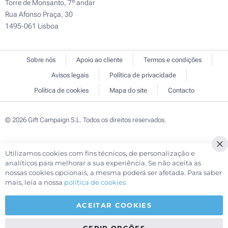
Torre de Monsanto, 7º andar
Rua Afonso Praça, 30
1495-061 Lisboa
Sobre nós
Apoio ao cliente
Termos e condições
Avisos legais
Política de privacidade
Política de cookies
Mapa do site
Contacto
© 2026 Gift Campaign S.L. Todos os direitos reservados.
Utilizamos cookies com fins técnicos, de personalização e
Cl
analíticos para melhorar a sua experiência. Se não aceita as
Co
nossas cookies opcionais, a mesma poderá ser afetada. Para saber
Ba
mais, leia a nossa
política de cookies
ACEITAR COOKIES