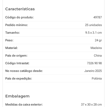
Características
Código do produto:
49787
Pedido mínimo:
25 unidades
Tamanho:
9.5 x 3.1 cm
Peso:
24 gr
Material:
Madeira
País de origem:
China
Código Intrastat:
7326 90 98
No nosso catálogo desde:
Janeiro 2025
País de expedição:
Polónia
Embalagem
Medidas da caixa exterior:
37 x 30 x 28 cm