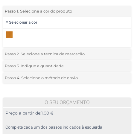
Passo 1. Selecione a cor do produto
*
Selecionar a cor:
Passo 2. Selecione a técnica de marcação
*
Selecione o tipo de marcação e as cores do logotipo:
Passo 3. Indique a quantidade
*
Quantidade mínima:
25
Passo 4. Selecione o método de envio
1 Cor (Num lado)
Quantidade
Standard
Preço/Unidade
2 Cores (Num lado)
25
O SEU ORÇAMENTO
3 Cores (Num lado)
Preço a partir de:
1,00 €
50
4 Cores (Num lado)
125
Complete cada um dos passos indicados à esquerda
Gravação a laser (Num lado)