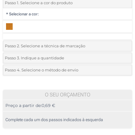
Passo 1. Selecione a cor do produto
*
Selecionar a cor:
Passo 2. Selecione a técnica de marcação
*
Selecione o tipo de marcação e as cores do logotipo:
Passo 3. Indique a quantidade
*
Quantidade mínima:
25
Passo 4. Selecione o método de envio
1 Cor (Num lado)
Quantidade
Standard
Preço/Unidade
2 Cores (Num lado)
25
O SEU ORÇAMENTO
3 Cores (Num lado)
Preço a partir de:
0,69 €
50
4 Cores (Num lado)
125
Complete cada um dos passos indicados à esquerda
Gravação a laser (Num lado)
250