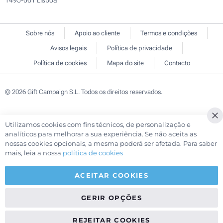
1495-061 Lisboa
Sobre nós
Apoio ao cliente
Termos e condições
Avisos legais
Política de privacidade
Política de cookies
Mapa do site
Contacto
© 2026 Gift Campaign S.L. Todos os direitos reservados.
Utilizamos cookies com fins técnicos, de personalização e
Cl
analíticos para melhorar a sua experiência. Se não aceita as
Co
nossas cookies opcionais, a mesma poderá ser afetada. Para saber
Ba
mais, leia a nossa
política de cookies
ACEITAR COOKIES
GERIR OPÇÕES
REJEITAR COOKIES