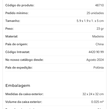
Código do produto:
48710
Pedido mínimo:
25 unidades
Tamanho:
5.9 x 1.9 x 1. x 5 cm
Peso:
23 gr
Material:
Madeira
País de origem:
China
Código Intrastat:
4420 90 99
No nosso catálogo desde:
Agosto 2024
País de expedição:
Polónia
Embalagem
Medidas da caixa exterior:
32 x 24 x 32 cm
Volume da caixa exterior:
0.025 m³